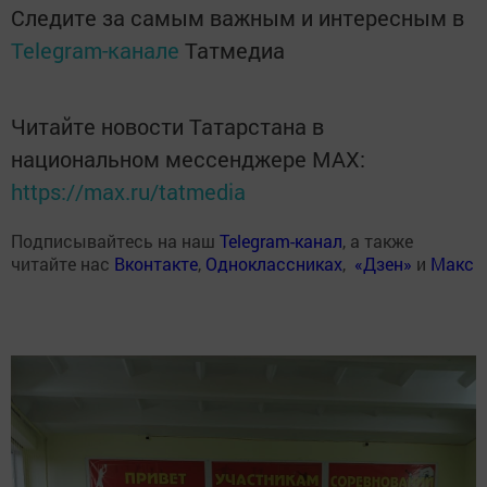
Следите за самым важным и интересным в
Telegram-канале
Татмедиа
Читайте новости Татарстана в
национальном мессенджере MАХ:
https://max.ru/tatmedia
Подписывайтесь на наш
Telegram-канал
, а также
читайте нас
Вконтакте
,
Одноклассниках
,
«Дзен»
и
Макс