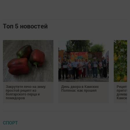
Топ 5 новостей
Закрутите лечо на зиму:
День двора в Камских
Рецепты
простой рецепт из
Полянах: как прошел
пригото
болгарского перца и
домашн
помидоров
Камски
СПОРТ