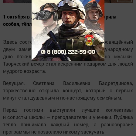
1 октября в Детской музыкальной школе царила
особая, тёплая атмосфера.
Здесь состоялся праздничный концерт, посвящённый
двум замечательным поводам — Международному
дню пожилых людей и Всемирному дню музыки.
Творческий вечер стал искренним подарком для людей
мудрого возраста.
Ведущая, Светлана Васильевна Бадретдинова,
торжественно открыла концерт, который с первых
минут стал душевным и по-настоящему семейным.
Перед гостями выступили лучшие коллективы
и солисты школы — преподаватели и ученики. Публика
тепло принимала каждый номер, а разнообразие
программы не позволило никому заскучать.