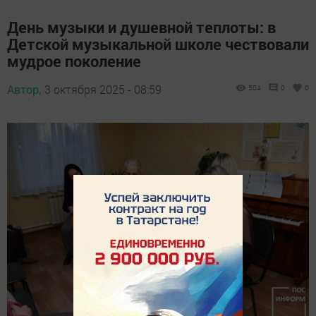
День музыки и душевной теплоты: в
Детской музыкальной школе чествовали
мудрое поколение
Автор,
3 октября 2025 - 08:59
504
0
0