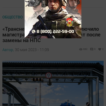
ОБЩЕСТВО
«Транснефть – Прикамье» подключило
магистральный насосный агрегат после
замены на НПС
Автор,
30 мая 2023 - 11:09
662
0
0