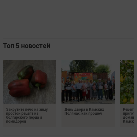
Топ 5 новостей
Закрутите лечо на зиму:
День двора в Камских
Рецепты
простой рецепт из
Полянах: как прошел
пригото
болгарского перца и
домашн
помидоров
Камски