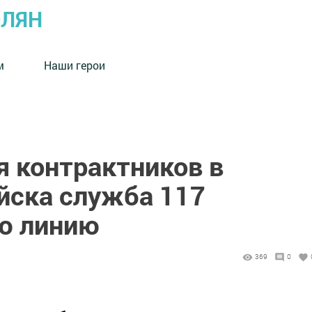
ОЛЯН
м
Наши герои
я контрактников в
йска служба 117
ю линию
369
0