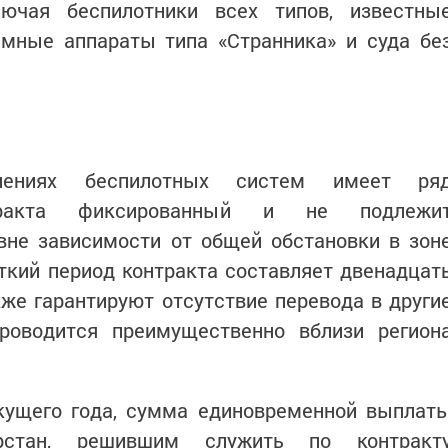
лючая беспилотники всех типов, известны
емные аппараты типа «Странника» и суда бе
елениях беспилотных систем имеет ря
тракта фиксированный и не подлежи
вне зависимости от общей обстановки в зон
ткий период контракта составляет двенадцат
же гарантируют отсутствие перевода в други
роводится преимущественно вблизи регион
екущего года, сумма единовременной выплат
рстан, решившим служить по контракт