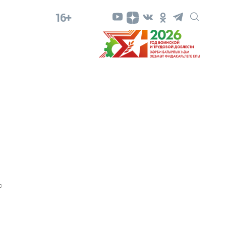
16+
0