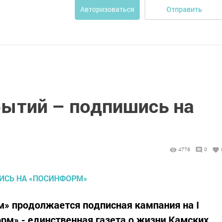
Отправить
Авторизоваться
бытий – подпишись на
4778
0
м» продолжается подписная кампания на I
орм» - единственная газета о жизни Камских