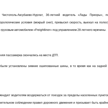
 Чистополь-Аксубаево-Нурлат, 36-летний водитель «Лады Приоры», п
рологические условия (мокрый снег), превысил скорость, выехал на полос
 грузовым автомобилем «Freightliner» под управлением 28-летнего мужчины.
тняя пассажирка скончались на месте ДТП.
были установлены зимние ошипованные шины, в то время как на задней 
ендует водителям воздержаться от поездок за пределы населенных пункто
снительном соблюдении правил дорожного движения и призывает быть крайн