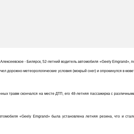
и Алексеевское - Билярск, 52-летний водитель автомобиля «Geely Emgrand», п
чел дорожно-метеорологические условия (мокрый снег) и опрокинулся в кюве
нных травм скончался на месте ДТП, его 48-летняя пассажирка с различным
втомобиля «Geely Emgrand» была установлена летняя резина, что и стал