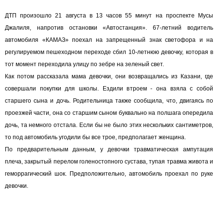
ДТП произошло 21 августа в 13 часов 55 минут на проспекте Мусы
Джалиля, напротив остановки «Автостанция». 67-летний водитель
автомобиля «КАМАЗ» поехал на запрещенный знак светофора и на
регулируемом пешеходном переходе сбил 10-летнюю девочку, которая в
тот момент переходила улицу по зебре на зеленый свет.
Как потом рассказала мама девочки, они возвращались из Казани, где
совершали покупки для школы. Ездили втроем - она взяла с собой
старшего сына и дочь. Родительница также сообщила, что, двигаясь по
проезжей части, она со старшим сыном буквально на полшага опередила
дочь, та немного отстала. Если бы не было этих нескольких сантиметров,
то под автомобиль угодили бы все трое, предполагает женщина.
По предварительным данным, у девочки травматическая ампутация
плеча, закрытый перелом голеностопного сустава, тупая травма живота и
геморрагический шок. Предположительно, автомобиль проехал по руке
девочки.