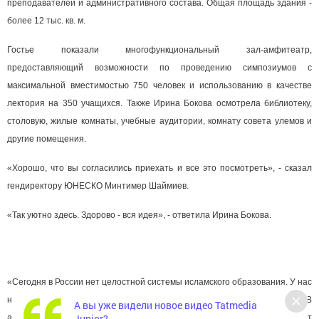
преподавателей и административного состава. Общая площадь здания -
более 12 тыс. кв. м.
Гостье показали многофункциональный зал-амфитеатр,
предоставляющий возможности по проведению симпозиумов с
максимальной вместимостью 750 человек и использованию в качестве
лектория на 350 учащихся. Также Ирина Бокова осмотрела библиотеку,
столовую, жилые комнаты, учебные аудитории, комнату совета улемов и
другие помещения.
«Хорошо, что вы согласились приехать и все это посмотреть», - сказал
гендиректору ЮНЕСКО Минтимер Шаймиев.
«Так уютно здесь. Здорово - вся идея», - ответила Ирина Бокова.
«Сегодня в России нет целостной системы исламского образования. У нас
не хватает образовательных предметов. Надо просвещать молодежь. В
А вы уже видели новое видео Tatmedia
Junior?
академии учебные программы проверенные. Здесь непростой студент