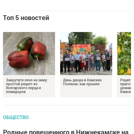
Топ 5 новостей
Закрутите лечо на зиму:
День двора в Камских
Рецепты
простой рецепт из
Полянах: как прошел
пригото
болгарского перца и
домашн
помидоров
Камски
ОБЩЕСТВО
Родные повешенного в Нижнекамске на