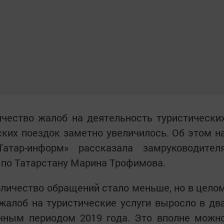
ичество жалоб на деятельность туристически
ких поездок заметно увеличилось. Об этом н
атар-информ» рассказала замруководител
 по Татарстану Марина Трофимова.
оличество обращений стало меньше, но в цело
 жалоб на туристические услуги выросло в дв
ичным периодом 2019 года. Это вполне можн