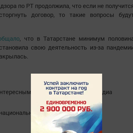
зора по РТ продолжила, что если не получитс
торгнуть договор, то такие вопросы буду
общало
, что в Татарстане минимум половин
становила свою деятельность из-за пандеми
закрылась.
интересным в
Telegram-канале
Татмедиа
в национальном мессенджере MАХ: