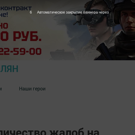
5
Автоматическое закрытие баннера через
ОЛЯН
м
Наши герои
личество жалоб на