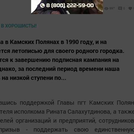
997
0
в Камских Полянах в 1990 году, и на
тся летописью для своего родного городка.
ится к завершению подписная кампания на
Однако, за последний период времени наша
на низкой ступени по...
ившись поддержкой Главы пгт Камских Полян
теля исполкома Рината Салахутдинова, а такж
лей организаций и предприятий, сотрудников
призыв - поддержать свою единственну