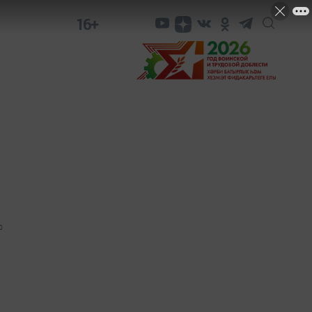
16+
0