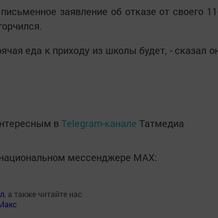
исьменное заявление об отказе от своего 11
горчился.
рячая еда к приходу из школы будет, - сказал о
интересным в
Telegram-канале
Татмедиа
в национальном мессенджере MАХ:
ал
, а также читайте нас
Макс