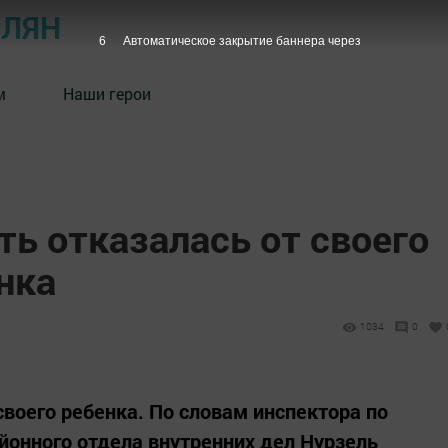
ОЛЯН
5
Автоматическое закрытие баннера через
м
Наши герои
ть отказалась от своего
нка
1034
0
своего ребенка. По словам инспектора по
онного отдела внутренних дел Нурзель