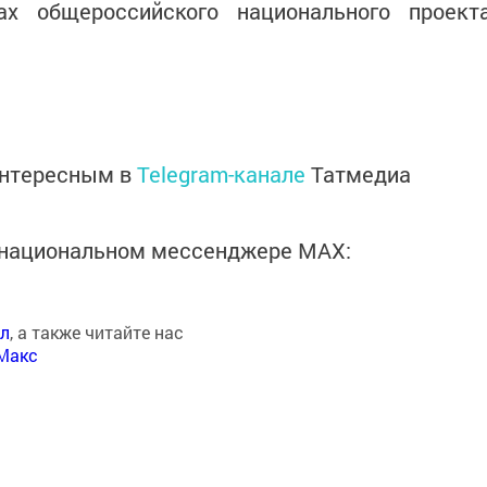
х общероссийского национального проект
интересным в
Telegram-канале
Татмедиа
в национальном мессенджере MАХ:
ал
, а также читайте нас
Макс