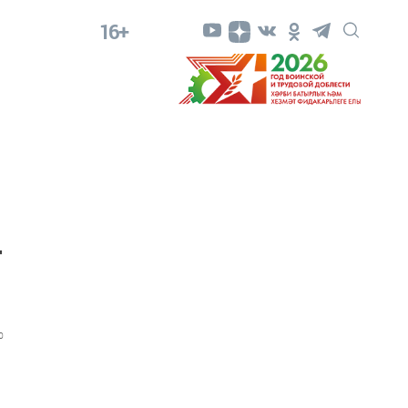
16+
т
0