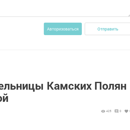
Отправить
Авторизоваться
ельницы Камских Полян
ой
425
0