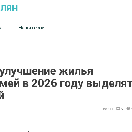
ОЛЯН
м
Наши герои
а улучшение жилья
мей в 2026 году выделя
й
444
0