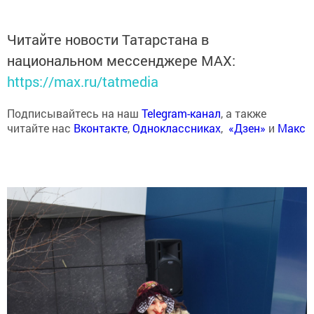
Читайте новости Татарстана в
национальном мессенджере MАХ:
https://max.ru/tatmedia
Подписывайтесь на наш
Telegram-канал
, а также
читайте нас
Вконтакте
,
Одноклассниках
,
«Дзен»
и
Макс