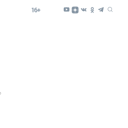
16+
0