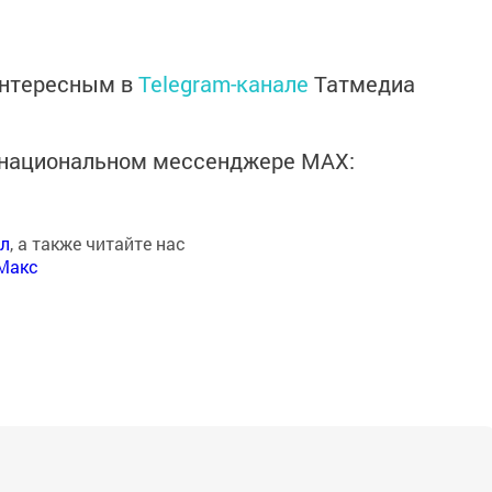
интересным в
Telegram-канале
Татмедиа
в национальном мессенджере MАХ:
ал
, а также читайте нас
Макс