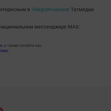
интересным в
Telegram-канале
Татмедиа
в национальном мессенджере MАХ:
ал
, а также читайте нас
Макс