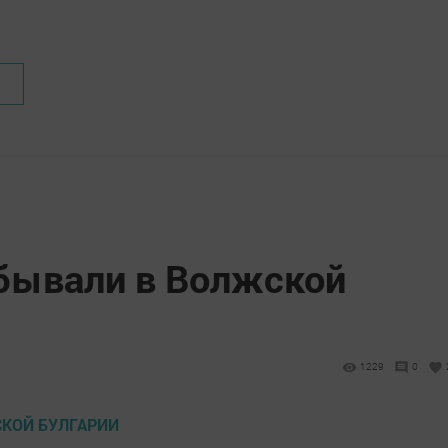
бывали в Волжской
1229
0