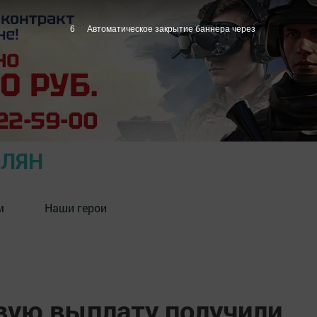
5
Автоматическое закрытие баннера через
ОЛЯН
м
Наши герои
овую выплату получили