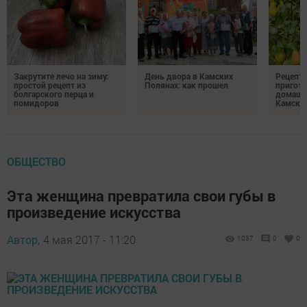
Закрутите лечо на зиму:
День двора в Камских
Рецепты
простой рецепт из
Полянах: как прошел
пригото
болгарского перца и
домашн
помидоров
Камски
ОБЩЕСТВО
Эта женщина превратила свои губы в
произведение искусства
Автор,
4 мая 2017 - 11:20
1037
0
0