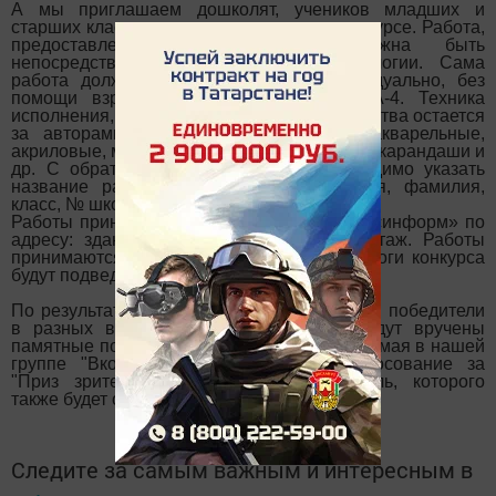
А мы приглашаем дошколят, учеников младших и
старших классов для участия в нашем конкурсе. Работа,
предоставленная на конкурс, должна быть
непосредственно связана с темой экологии. Сама
работа должна быть выполнена индивидуально, без
помощи взрослых, на листе формата А-4. Техника
исполнения, выбор материалов для творчества остается
за авторами, это может быть гуашь, акварельные,
акриловые, масляные краски, фломастеры, карандаши и
др. С обратной стороны рисунка необходимо указать
название работы и личные данные (имя, фамилия,
класс, № школы, детского сада).
Работы приносите в редакцию газеты «Посинформ» по
адресу: здание «Почты», 2 подъезд, 2 этаж. Работы
принимаются до 15 мая включительно. Итоги конкурса
будут подведены 19 мая.
По результатам конкурса будут определены победители
в разных возраcтных категориях. Им будут вручены
памятные подарки и дипломы. А с 12 по 19 мая в нашей
группе "Вконтакте" будет проходить голосование за
"Приз зрительских симпатий". Победитель, которого
также будет отмечен дипломом и подарком.
Следите за самым важным и интересным в