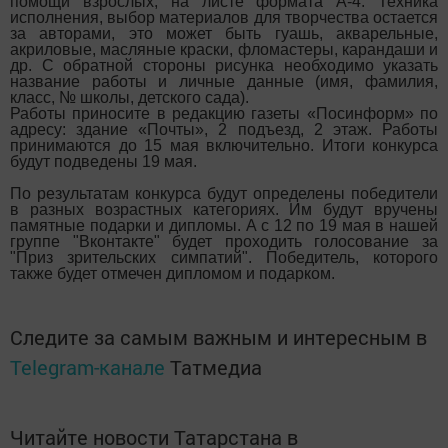
помощи взрослых, на листе формата А-4. Техника
исполнения, выбор материалов для творчества остается
за авторами, это может быть гуашь, акварельные,
акриловые, масляные краски, фломастеры, карандаши и
др. С обратной стороны рисунка необходимо указать
название работы и личные данные (имя, фамилия,
класс, № школы, детского сада).
Работы приносите в редакцию газеты «Посинформ» по
адресу: здание «Почты», 2 подъезд, 2 этаж. Работы
принимаются до 15 мая включительно. Итоги конкурса
будут подведены 19 мая.
По результатам конкурса будут определены победители
в разных возраcтных категориях. Им будут вручены
памятные подарки и дипломы. А с 12 по 19 мая в нашей
группе "Вконтакте" будет проходить голосование за
"Приз зрительских симпатий". Победитель, которого
также будет отмечен дипломом и подарком.
Следите за самым важным и интересным в
Telegram-канале
Татмедиа
Читайте новости Татарстана в