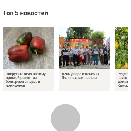
Топ 5 новостей
Закрутите лечо на зиму:
День двора в Камских
Рецепты
простой рецепт из
Полянах: как прошел
пригото
болгарского перца и
домашн
помидоров
Камски