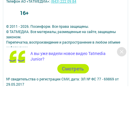
Телефон АО «ТАТМЕДИА»:
(843) 222 09 84
16+
© 2011 - 2026. Посинформ. Все права защищены.
© ТАТМЕДИА. Все материалы, размещенные на сайте, защищены
законом.
Перепечатка, воспроизведение и распространение в любом объеме
информации,
размещенной на сайте, возможна только с письменного согласия
А вы уже видели новое видео Tatmedia
редакций СМИ.
Junior?
При поддержке Республиканского агентства по печати и массовым
Cмотреть
коммуникациям.
Наименование СМИ: Посинформ
№ свидетельства о регистрации СМИ, дата: ЭЛ № ФС 77 - 69869 от
29.05.2017
выдано Федеральной службой по надзору в сфере связи,
информационных технологий и массовых коммуникаций
ФИО главного редактора: Халиуллина Надежда Михайловна
Адрес редакции: 423564, Российская Федерация, Республика
Татарстан, Нижнекамский район, пгт Камские Поляны, д. 1/18А,
помещение 102.
Телефон редакции: +7(8555) 33-60-60
Электронная почта редакции: posinform@yandex.ru