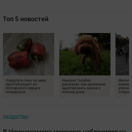
Топ 5 новостей
Закрутите лечо на зиму:
Кинолог Голубев
Жители
простой рецепт из
рассказал, как правильно
оценил
болгарского перца и
адаптировать щенка к
уличног
помидоров
новому дому
открыт
ОБЩЕСТВО
В Нижнекамске мужчина набросился на