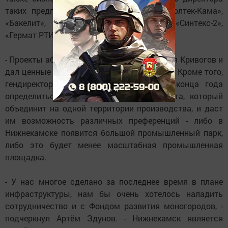
таких предприятий, как «Преттль-НК», «Колтек-Кама»,
«Бакелит», «Управляющая компания», «Синтекс-2»,
«Гермат РТИ».
- Проекты абсолютно живые, - отметил Илья Кривогов и
дал ценные комментарии по их разработке. Кроме того,
гендиректор фонда порекомендовал до конца года
определиться с форматом нового объекта, который
объединит на одной территории производства, и даст
им возможность различных преференций - либо в
Нижнекамске появится большой промышленный парк,
либо это будет менее масштабная промышленная
площадка.
- У нас многое сделано за последнее время в плане
инфраструктуры, нам бы очень хотелось наладить
сотрудничество и с Фондом развития моногородов, -
подчеркнул Артём Здунов. - Нижнекамск является