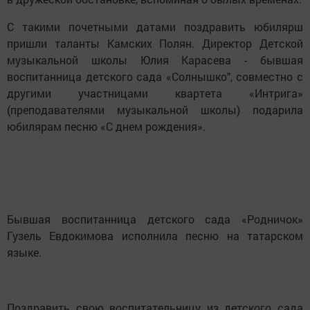
С такими почетными датами поздравить юбилярш
пришли таланты Камских Полян. Директор Детской
музыкальной школы Юлия Карасева - бывшая
воспитанница детского сада «Солнышко", совместно с
другими участницами квартета «Интрига»
(преподавателями музыкальной школы) подарила
юбилярам песню «С днем рождения».
Бывшая воспитанница детского сада «Родничок»
Гузель Евдокимова исполнила песню на татарском
языке.
Поздравить свою воспитательницу из детского сада