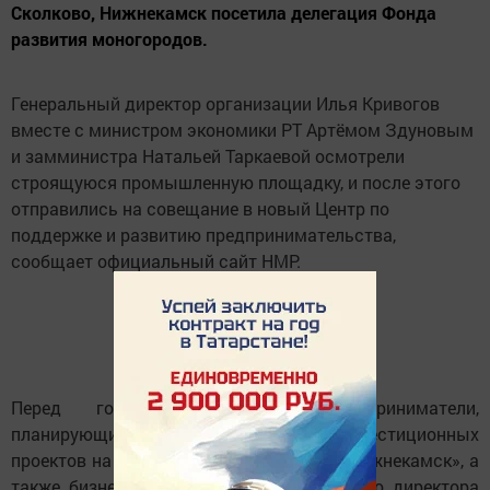
Сколково, Нижнекамск посетила делегация Фонда
развития моногородов.
Генеральный директор организации Илья Кривогов
вместе с министром экономики РТ Артёмом Здуновым
и замминистра Натальей Таркаевой осмотрели
строящуюся промышленную площадку, и после этого
отправились на совещание в новый Центр по
поддержке и развитию предпринимательства,
сообщает официальный сайт НМР.
Перед гостями выступили предприниматели,
планирующие реализацию своих инвестиционных
проектов на промышленной площадке «Нижнекамск», а
также бизнесмены из Камских Полян. Это директора