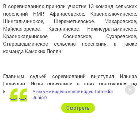
В соревнованиях приняли участие 13 команд сельских
поселений НМР: Афанасовское, Красноключинское,
Шингальчинское, Шереметьевское, Макаровское,
Майскогорское, Каенлинское, Нижнеуратьминское,
Краснокадкинское, Сосновское, Сухаревское,
Старошешминское сельские поселения, а также
команда Камских Полян.
Главным судьей соревнований выступил Ильназ
Галиулин. Игры проходили в двух подгруппах, по
круговой системе.
А вы уже видели новое видео Tatmedia
Junior?
Cмотреть