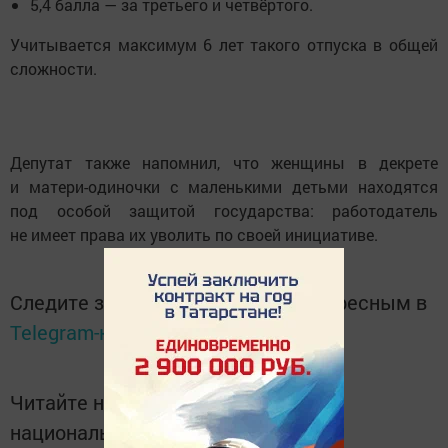
5,4 балла — за третьего и четвёртого.
Учитывается максимум 6 лет такого отпуска в общей
сложности.
Депутат также напомнил, что женщины в декрете
и матери-одиночки с маленькими детьми находятся
под особой защитой государства: работодатель
не имеет права их уволить по своей инициативе.
Следите за самым важным и интересным в
Telegram-канале
Татмедиа
Читайте новости Татарстана в
национальном мессенджере MАХ: