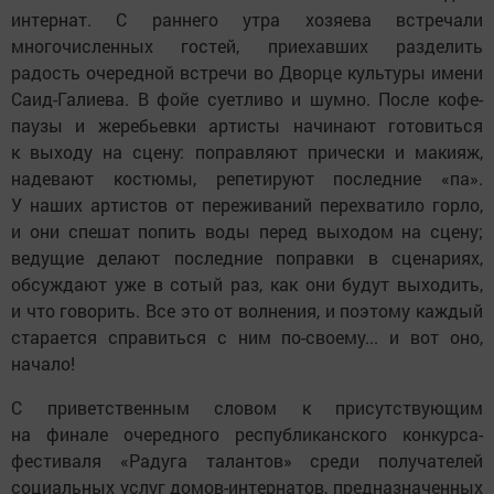
интернат. С раннего утра хозяева встречали
многочисленных гостей, приехавших разделить
радость очередной встречи во Дворце культуры имени
Саид-Галиева. В фойе суетливо и шумно. После кофе-
паузы и жеребьевки артисты начинают готовиться
к выходу на сцену: поправляют прически и макияж,
надевают костюмы, репетируют последние «па».
У наших артистов от переживаний перехватило горло,
и они спешат попить воды перед выходом на сцену;
ведущие делают последние поправки в сценариях,
обсуждают уже в сотый раз, как они будут выходить,
и что говорить. Все это от волнения, и поэтому каждый
старается справиться с ним по-своему... и вот оно,
начало!
С приветственным словом к присутствующим
на финале очередного республиканского конкурса-
фестиваля «Радуга талантов» среди получателей
социальных услуг домов-интернатов, предназначенных