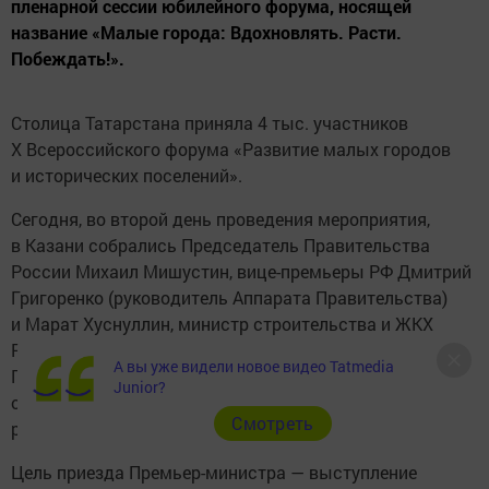
пленарной сессии юбилейного форума, носящей
название «Малые города: Вдохновлять. Расти.
Побеждать!».
Столица Татарстана приняла 4 тыс. участников
X Всероссийского форума «Развитие малых городов
и исторических поселений».
Сегодня, во второй день проведения мероприятия,
в Казани собрались Председатель Правительства
России Михаил Мишустин, вице-премьеры РФ Дмитрий
Григоренко (руководитель Аппарата Правительства)
и Марат Хуснуллин, министр строительства и ЖКХ
РФ Ирек Файзуллин, полномочный представитель
А вы уже видели новое видео Tatmedia
Президента России в Приволжском федеральном
Junior?
округе Игорь Комаров и глава Донецкой народной
Cмотреть
республики Денис Пушилин.
Цель приезда Премьер-министра — выступление