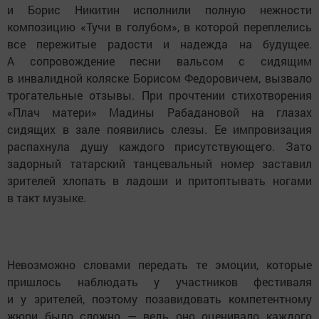
и Борис Никитин исполнили полную нежности
композицию «Тучи в голубом», в которой переплелись
все пережитые радости и надежда на будущее.
А сопровождение песни вальсом с сидящим
в инвалидной коляске Борисом Федоровичем, вызвало
трогательные отзывы. При прочтении стихотворения
«Плач матери» Мадины Рабадановой на глазах
сидящих в зале появились слезы. Ее импровизация
распахнула душу каждого присутствующего. Зато
задорный татарский танцевальный номер заставил
зрителей хлопать в ладоши и притоптывать ногами
в такт музыке.
Невозможно словами передать те эмоции, которые
пришлось наблюдать у участников фестиваля
и у зрителей, поэтому позавидовать компетентному
жюри было сложно — ведь оно оценивало каждого