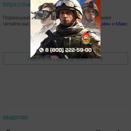
https://max.ru/tatmedia
Подписывайтесь на наш
Telegram-канал
, а также
читайте нас
Вконтакте
,
Одноклассниках
,
«Дзен»
и
Макс
Перейти на страницу новости
ОБЩЕСТВО