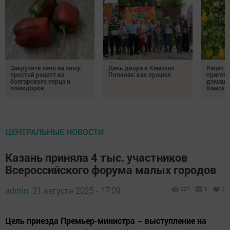
Закрутите лечо на зиму:
День двора в Камских
Рецепты
простой рецепт из
Полянах: как прошел
пригото
болгарского перца и
домашн
помидоров
Камски
ЦЕНТРАЛЬНЫЕ НОВОСТИ
Казань приняла 4 тыс. участников
Всероссийского форума малых городов
admin,
21 августа 2025 - 17:09
327
0
0
Цель приезда Премьер-министра – выступление на