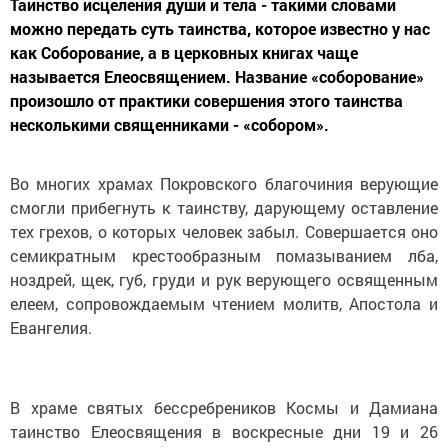
Таинство исцеления души и тела - такими словами
можно передать суть таинства, которое известно у нас
как Соборование, а в церковных книгах чаще
называется Елеосвящением. Название «соборование»
произошло от практики совершения этого таинства
несколькими священниками - «собором».
Во многих храмах Покровского благочиния верующие
смогли прибегнуть к таинству, дарующему оставление
тех грехов, о которых человек забыл. Совершается оно
семикратным крестообразным помазыванием лба,
ноздрей, щек, губ, груди и рук верующего освященным
елеем, сопровождаемым чтением молитв, Апостола и
Евангелия.
В храме святых бессребреников Космы и Дамиана
таинство Елеосвящения в воскресные дни 19 и 26