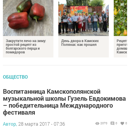
Закрутите лечо на зиму:
День двора в Камских
Рецепты
простой рецепт из
Полянах: как прошел
пригото
болгарского перца и
домашн
помидоров
Камски
ОБЩЕСТВО
Воспитанница Камскополянской
музыкальной школы Гузель Евдокимова
– победительница Международного
фестиваля
Автор,
28 марта 2017 - 07:36
2070
0
0