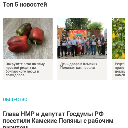
Топ 5 новостей
Закрутите лечо на зиму:
День двора в Камских
Рецепты
простой рецепт из
Полянах: как прошел
пригото
болгарского перца и
домашн
помидоров
Камски
ОБЩЕСТВО
Глава НМР и депутат Госдумы РФ
посетили Камские Поляны с рабочим
визитом