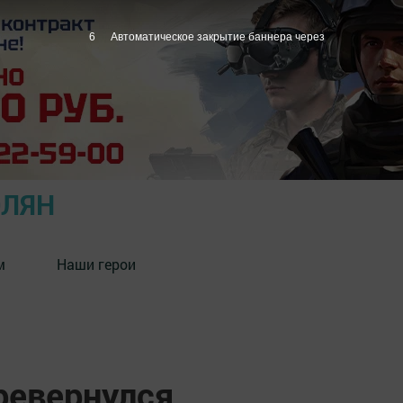
5
Автоматическое закрытие баннера через
ОЛЯН
м
Наши герои
ревернулся