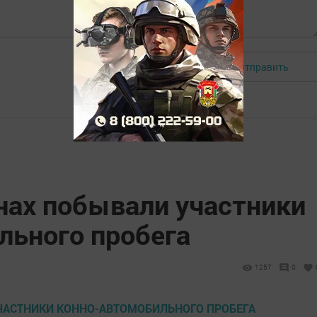
Отправить
Авторизоваться
нах побывали участники
льного пробега
1257
0