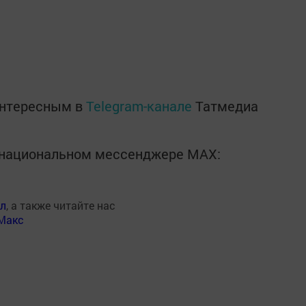
интересным в
Telegram-канале
Татмедиа
в национальном мессенджере MАХ:
ал
, а также читайте нас
Макс