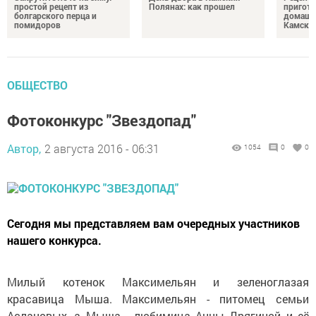
простой рецепт из
Полянах: как прошел
пригото
болгарского перца и
домашн
помидоров
Камски
ОБЩЕСТВО
Фотоконкурс "Звездопад"
Автор,
2 августа 2016 - 06:31
1054
0
0
Сегодня мы представляем вам очередных участников
нашего конкурса.
Милый котенок Максимельян и зеленоглазая
красавица Мыша. Максимельян - питомец семьи
Аслановых, а Мыша - любимица Анны Дрягиной и её