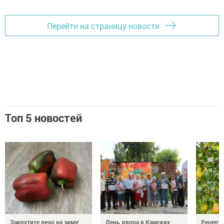
Перейти на страницу новости
Топ 5 новостей
Закрутите лечо на зиму:
День двора в Камских
Рецепты