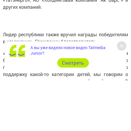
других компаний.
Лидер республики также вручил награды победителям
в номинации «Гражданин благотворитель».
А вы уже видели новое видео Tatmedia
«Благодаря нашим благотворителям мы решили
Junior?
большое количество вопросов. Мы говорим и о
Cмотреть
программах, когда мы оказываем ту или иную
поддержку какой-то категории детей, мы говорим о
программах, связанных с подготовкой детей к школе. В
то же время мы можем назвать крупные наши проекты,
[такие] как возрождение древнего города Болгар,
острова-града Свияжск, воссоздание собора Казанской
иконы Божией Матери», - сказал он.
Всегда были и остаются примером семьи, где
воспитываются свои и приемные дети. «На примере