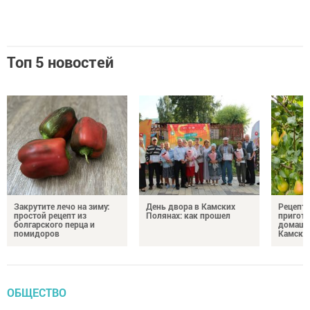
Топ 5 новостей
Закрутите лечо на зиму:
День двора в Камских
Рецепты
простой рецепт из
Полянах: как прошел
пригото
болгарского перца и
домашн
помидоров
Камски
ОБЩЕСТВО