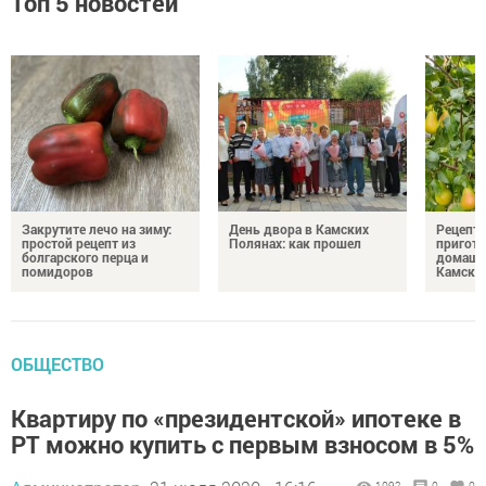
Топ 5 новостей
Закрутите лечо на зиму:
День двора в Камских
Рецепты
простой рецепт из
Полянах: как прошел
пригото
болгарского перца и
домашн
помидоров
Камски
ОБЩЕСТВО
Квартиру по «президентской» ипотеке в
РТ можно купить с первым взносом в 5%
1092
0
0