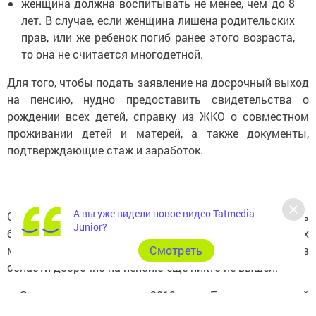
женщина должна воспитывать не менее, чем до 8
лет. В случае, если женщина лишена родительских
прав, или же ребенок погиб ранее этого возраста,
то она не считается многодетной.
Для того, чтобы подать заявление на досрочный выход
на пенсию, нудно предоставить свидетельства о
рождении всех детей, справку из ЖКО о совместном
проживании детей и матерей, а также документы,
подтверждающие стаж и заработок.
А вы уже видели новое видео Tatmedia
С момента принятия пенсионной реформы прошло чуть
Junior?
больше полутора лет. В ПФР пояснили, что таких
мамочек они ожидают в 2021 году. На данный момент в
Cмотреть
области досрочно на пенсию еще никто не вышел.
— Закон вступил в силу с 2019 года. Если многодетной
матери на этот момент исполнилось 55, то 57 (60 лет. -