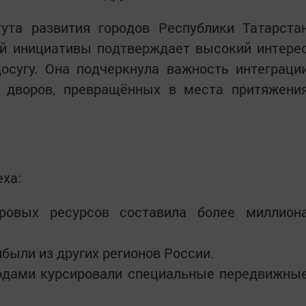
ута развития городов Республики Татарста
ой инициативы подтверждает высокий интере
осугу. Она подчеркнула важность интеграци
 дворов, превращённых в места притяжени
еха:
ых ресурсов составила более миллион
ыли из других регионов России.
ами курсировали специальные передвижны