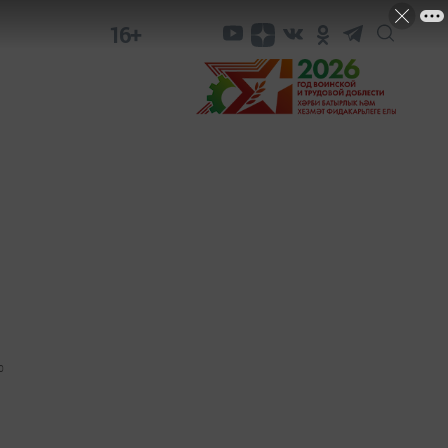
16+
0