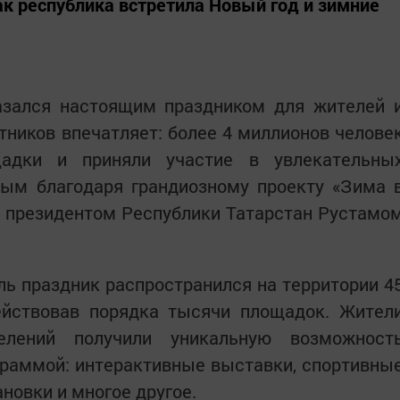
ак республика встретила Новый год и зимние
зался настоящим праздником для жителей 
стников впечатляет: более 4 миллионов челове
щадки и приняли участие в увлекательны
ным благодаря грандиозному проекту «Зима 
у президентом Республики Татарстан Рустамо
ль праздник распространился на территории 4
ействовав порядка тысячи площадок. Жител
лений получили уникальную возможност
раммой: интерактивные выставки, спортивны
новки и многое другое.