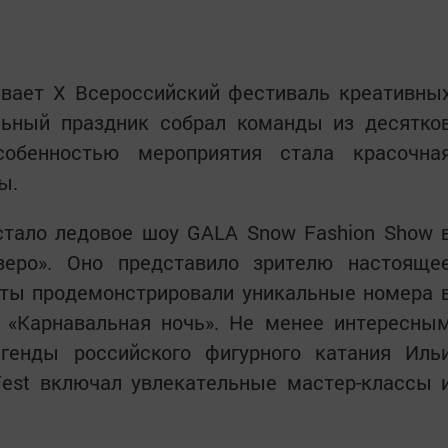
ивает X Всероссийский фестиваль креативны
альный праздник собрал команды из десятко
собенностью мероприятия стала красочна
ы.
тало ледовое шоу GALA Snow Fashion Show 
зеро». Оно представило зрителю настояще
сты продемонстрировали уникальные номера 
а «Карнавальная ночь». Не менее интересны
генды российского фигурного катания Иль
 Fest включал увлекательные мастер-классы 