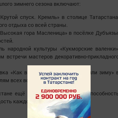
шлого зимнего сезона включают:
той спуск. Кремль» в столице Татарстана
ого отдыха со всей страны.
ысокая гора Масленица» в посёлке Дубъязы
остей.
народной культуры «Кукморские валенки»
м встречи мастеров декоративно-прикладног
а «Как в городе Тетюши проводили зиму» 
ям всех возрастов.
стане ещё раз подтвердила свою способност
дость каждому участнику.