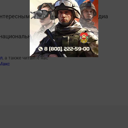
интересным в
Telegram-канале
Татмедиа
в национальном мессенджере MАХ:
ал
, а также читайте нас
Макс