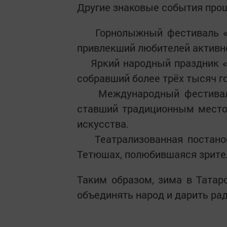
Другие знаковые события про
Горнолыжный фестиваль «Кру
привлекший любителей активн
Яркий народный праздник «В
собравший более трёх тысяч г
Международный фестиваль 
ставший традиционным место
искусства.
Театрализованная постановк
Тетюшах, полюбившаяся зрител
Таким образом, зима в Татар
объединять народ и дарить ра