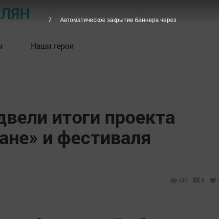
ОЛЯН
6
Автоматическое закрытие баннера через
м
Наши герои
двели итоги проекта
ане» и фестиваля
490
0