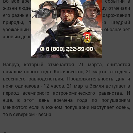
Во все времена среди самых радостных событий в
жизни людей был приход весны. По-разному отмечали
его разные народы. Но все - как праздник возрождения
природы, торжества жизни, надежд на щедрый
урожайный год. В переводе с фарси Навруз обозначает
«новый день».
Навруз, который отмечается 21 марта, считается
началом нового года. Как известно, 21 марта - это день
весеннего равноденствия. Продолжительность дня и
ночи одинакова - 12 часов. 21 марта Земля вступает в
период всемирного астрономического равенства. И
еще, в этот день времена года по полушариям
меняются: если в южном полушарии наступает осень,
то в северном - весна.