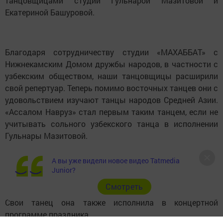
танцовщицами студии Гульнарой Мазитовой и
Екатериной Башуровой.
Благодаря сотрудничеству студии «МАХАББАТ» с
Нижнекамским Домом дружбы народов, в частности с
узбекским обществом, наши танцовщицы расширили
свой репертуар. Теперь помимо восточных танцев они с
удовольствием изучают танцы народов Средней Азии.
«Ассалом Навруз» стал первым таким танцем, если не
учитывать сольного узбекского танца в исполнении
Гульнары Мазитовой.
А вы уже видели новое видео Tatmedia
Junior?
Cмотреть
Свой танец она также исполнила в концертной
программе праздника.