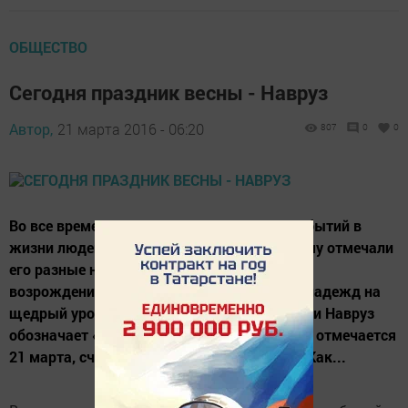
ОБЩЕСТВО
Сегодня праздник весны - Навруз
Автор,
21 марта 2016 - 06:20
807
0
0
Во все времена среди самых радостных событий в
жизни людей был приход весны. По-разному отмечали
его разные народы. Но все - как праздник
возрождения природы, торжества жизни, надежд на
щедрый урожайный год. В переводе с фарси Навруз
обозначает «новый день». Навруз, который отмечается
21 марта, считается началом нового года. Как...