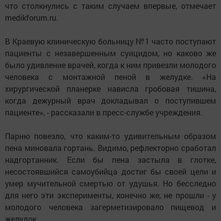
что столкнулись с таким случаем впервые, отмечает
medikforum.ru.
В Краевую клиническую больницу №1 часто поступают
пациенты с незавершенным суицидом, но каково же
было удивление врачей, когда к ним привезли молодого
человека с монтажной пеной в желудке. «На
хирургической планерке нависла гробовая тишина,
когда дежурный врач докладывал о поступившем
пациенте», - рассказали в пресс-службе учреждения.
Парню повезло, что каким-то удивительным образом
пена миновала гортань. Видимо, рефлекторно сработал
надгортанник. Если бы пена застыла в глотке,
несостоявшийся самоубийца достиг бы своей цели и
умер мучительной смертью от удушья. Но бесследно
для него эти эксперименты, конечно же, не прошли - у
молодого человека загерметизировало пищевод и
желудок.