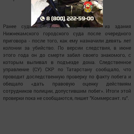
Ранее судимый Клешевников сбежал из здания
Нижнекамского городского суда после очередного
приговора - после того, как ему назначили девять лет
колонии за убийство. По версии следствия, в июне
этого года он до смерти забил своего знакомого, с
которым выпивал в подъезде дома. Следственное
управление (СУ) СКР по Татарстану сообщало, что
проводит доследственную проверку по факту побега и
обещало «дать правовую оценку действиям
сотрудников полиции, допустившим побег». Итоги этой
проверки пока не сообщаются, пишет "Коммерсант. ru".