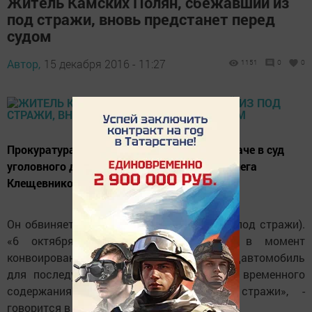
Житель Камских Полян, сбежавший из
под стражи, вновь предстанет перед
судом
Автор,
15 декабря 2016 - 11:27
1151
0
0
Прокуратура Татарстана сообщила о передаче в суд
уголовного дела в отношении 19-летнего Олега
Клещевникова.
Он обвиняется по ст. 313 УК РФ (побег из-под стражи).
«6 октября 2016 года Клещевников в момент
конвоирования из помещения суда в спецавтомобиль
для последующей перевозки в изолятор временного
содержания совершил побег из-под стражи», -
говорится в сообщении.