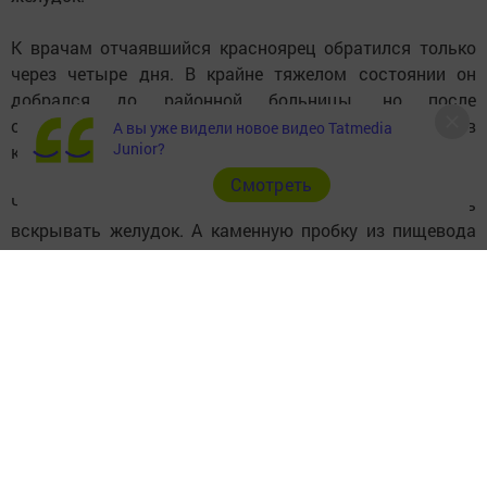
К врачам отчаявшийся красноярец обратился только
через четыре дня. В крайне тяжелом состоянии он
добрался до районной больницы, но после
обследования пациента на «скорой» отправили в
А вы уже видели новое видео Tatmedia
Junior?
краевую клинику к более опытным коллегам.
Cмотреть
Чтобы убрать застывшую пену, хирургам пришлось
вскрывать желудок. А каменную пробку из пищевода
удалось вытащить, подцепив ее инструментами.
Хирургические манипуляции были сложными, но врачи
говорят, что пациент поправится. Теперь самое
главное, чтобы восстановилось его душевное
спокойствие.