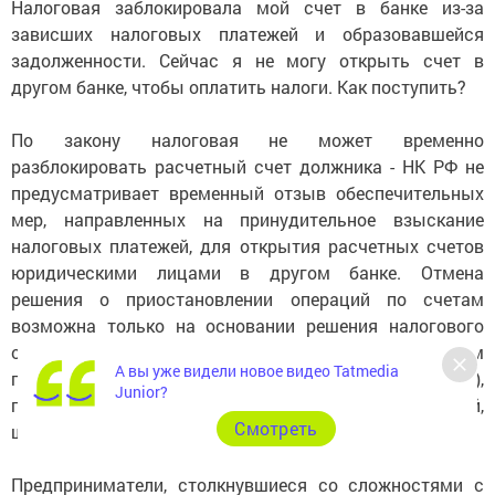
Налоговая заблокировала мой счет в банке из-за
зависших налоговых платежей и образовавшейся
задолженности. Сейчас я не могу открыть счет в
другом банке, чтобы оплатить налоги. Как поступить?
По закону налоговая не может временно
разблокировать расчетный счет должника - НК РФ не
предусматривает временный отзыв обеспечительных
мер, направленных на принудительное взыскание
налоговых платежей, для открытия расчетных счетов
юридическими лицами в другом банке. Отмена
решения о приостановлении операций по счетам
возможна только на основании решения налогового
органа не позднее одного дня, следующего за днем
А вы уже видели новое видео Tatmedia
получения налоговым органом документов (их копий),
Junior?
подтверждающих факт взыскания налога, пеней,
Cмотреть
штрафа (ст. 76 НК РФ).
Предприниматели, столкнувшиеся со сложностями с