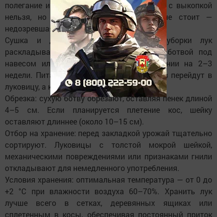
полегание и пожелтение пера. Затягивать с выкопкой
нельзя, но и убирать слишком рано не стоит —
недозревшая шейка будет плохо сохнуть.
Сушка и дозаривание: сразу после уборки лук
раскладывают тонким слоем вместе с ботвой под
навесом или в проветриваемом помещении на 2–3
недели. Питательные вещества из листьев перейдут в
луковицу, а кроющие чешуи огрубеют.
Обрезка: сухую ботву обрезают, оставляя пенек длиной
4–5 см. Если планируется плетение кос, шейку
оставляют длиннее (около 10–15 см).
Отбор на хранение: перед закладкой урожай тщательно
сортируют. Луковицы с толстой мокрой шейкой,
механическими повреждениями или признаками гнили
откладывают для немедленного употребления.
Условия хранения: оптимальная температура — от 0 до
+2 °C при влажности воздуха 60–70%. Хранить лук
лучше всего в сетках, деревянных ящиках или
сплетенным в косы, обеспечивая постоянный приток