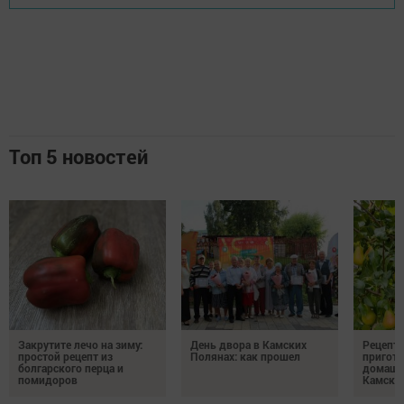
Топ 5 новостей
Закрутите лечо на зиму:
День двора в Камских
Рецепты
простой рецепт из
Полянах: как прошел
пригото
болгарского перца и
домашн
помидоров
Камски