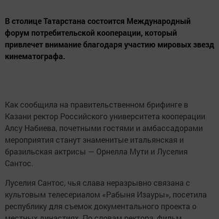
В столице Татарстана состоится Международный
форум потребительской кооперации, который
привлечет внимание благодаря участию мировых звезд
кинематографа.
Как сообщила на правительственном брифинге в
Казани ректор Российского университета кооперации
Алсу Набиева, почетными гостями и амбассадорами
мероприятия станут знаменитые итальянская и
бразильская актрисы — Орнелла Мути и Луселия
Сантос.
Луселия Сантос, чья слава неразрывно связана с
культовым телесериалом «Рабыня Изауры», посетила
республику для съемок документального проекта о
местных династиях. По словам ректора, фильм