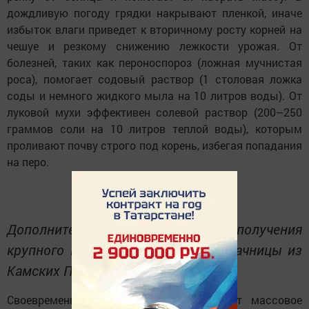
дождливую погоду грядки накрывают пленкой, иначе
избыток влаги приведет к вторичному росту корней на
чешуе и резкому снижению лежкости урожая. От
болезней, таких как пероноспороз (ложная мучнистая
роса), помогает содовый раствор (1 столовая ложка
соды и немного жидкого мыла на 10 литров воды). От
луковой мухи эффективен солевой раствор (200–250
граммов соли на 10 литров теплой воды), которым
проливают почву строго под корень, избегая попадания
на перо.
Дополнительные меры для получения
крупного и здорового урожая от дачницы из
Камских Полян Лидии Фоминой:
Своевременная уборка: сигналом служит массовое