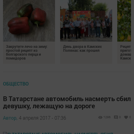
Закрутите лечо на зиму:
День двора в Камских
Рецепты
простой рецепт из
Полянах: как прошел
пригото
болгарского перца и
домашн
помидоров
Камски
ОБЩЕСТВО
В Татарстане автомобиль насмерть сбил
девушку, лежащую на дороге
Автор,
4 апреля 2017 - 07:36
1296
0
0