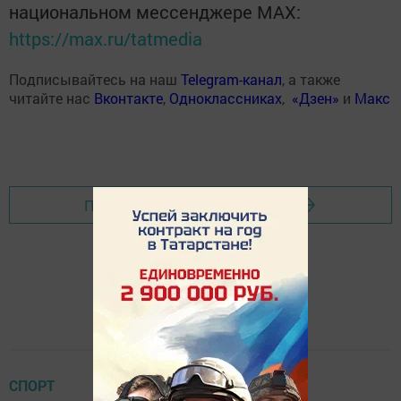
национальном мессенджере MАХ:
https://max.ru/tatmedia
Подписывайтесь на наш
Telegram-канал
, а также
читайте нас
Вконтакте
,
Одноклассниках
,
«Дзен»
и
Макс
Перейти на страницу новости
СПОРТ