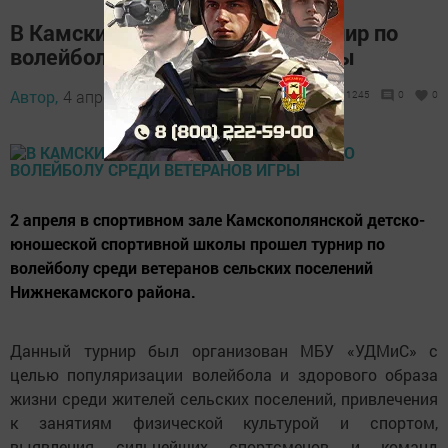
В Камских Полянах прошел турнир по
волейболу среди Ветеранов игры
Автор,
4 апреля 2017 - 08:48
1245
0
0
2 апреля в спортивном зале Камскополянской детско-
юношеской спортивной школы прошел турнир по
волейболу среди ветеранов сельских поселений
Нижнекамского района.
Данный турнир был организован МБУ «УДМиС» с
целью популяризации волейбола и здорового образа
жизни среди жителей сельских поселений, привлечения
к занятиям физической культурой и спортом,
выявления сильнейших спортсменов и команд