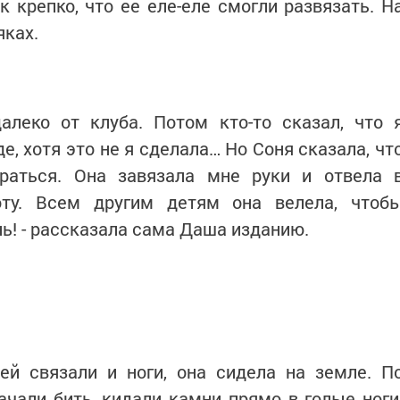
к крепко, что ее еле-еле смогли развязать. Н
яках.
алеко от клуба. Потом кто-то сказал, что 
е, хотя это не я сделала… Но Соня сказала, чт
раться. Она завязала мне руки и отвела 
оту. Всем другим детям она велела, чтоб
нь! - рассказала сама Даша изданию.
ей связали и ноги, она сидела на земле. П
ачали бить, кидали камни прямо в голые ноги