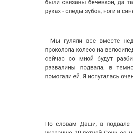
были связаны бечевкой, да та
руках - следы зубов, ноги в син
- Мы гуляли все вместе нед
проколола колесо на велосипед
сейчас со мной будут разби
развалины подвала, в темн
помогали ей. Я испугалась оче
По словам Даши, в подвале 
указанию 10-летней Сони ее н