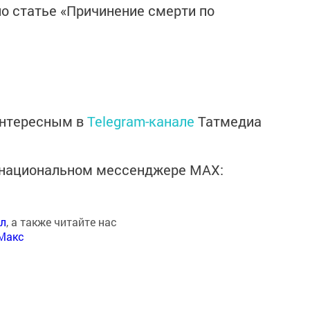
по статье «Причинение смерти по
интересным в
Telegram-канале
Татмедиа
в национальном мессенджере MАХ:
ал
, а также читайте нас
Макс