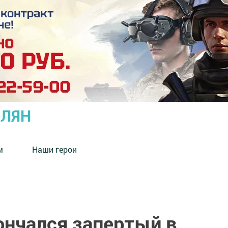
ОЛЯН
м
Наши герои
ончался запертый в