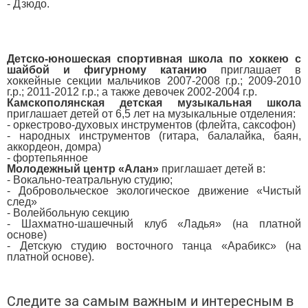
- Дзюдо.
Детско-юношеская спортивная школа по хоккею с
шайбой и фигурному катанию
приглашает в
хоккейные секции мальчиков
2007-2008 г.р.; 2009-2010
г.р.; 2011-2012 г.р.; а также девочек 2002-2004 г.р.
Камскополянская детская музыкальная школа
приглашает детей от 6,5 лет на музыкальные отделения:
- оркестрово-духовых инструментов (флейта, саксофон)
- народных инструментов (гитара, балалайка, баян,
аккордеон, домра)
- фортепьянное
Молодежный центр «Алан»
приглашает детей в:
- Вокально-театральную студию;
- Добровольческое экологическое движение «Чистый
след»
- Волейбольную секцию
- Шахматно-шашечный клуб «Ладья» (на платной
основе)
- Детскую студию восточного танца «Арабикс» (на
платной основе).
Следите за самым важным и интересным в