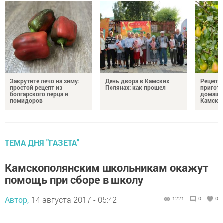
Закрутите лечо на зиму:
День двора в Камских
Рецепты
простой рецепт из
Полянах: как прошел
пригото
болгарского перца и
домашн
помидоров
Камски
ТЕМА ДНЯ "ГАЗЕТА"
Камскополянским школьникам окажут
помощь при сборе в школу
Автор,
14 августа 2017 - 05:42
1221
0
0