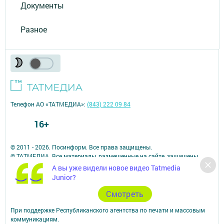
Документы
Разное
Телефон АО «ТАТМЕДИА»:
(843) 222 09 84
16+
© 2011 - 2026. Посинформ. Все права защищены.
© ТАТМЕДИА. Все материалы, размещенные на сайте, защищены
законом.
А вы уже видели новое видео Tatmedia
Перепечатка, воспроизведение и распространение в любом объеме
Junior?
информации,
размещенной на сайте, возможна только с письменного согласия
Cмотреть
редакций СМИ.
При поддержке Республиканского агентства по печати и массовым
коммуникациям.