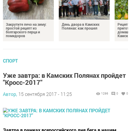
Закрутите лечо на зиму:
День двора в Камских
Рецепты
простой рецепт из
Полянах: как прошел
пригото
болгарского перца и
домашн
помидоров
Камски
СПОРТ
Уже завтра: в Камских Полянах пройдет
"Кросс-2017"
Автор,
15 сентября 2017 - 11:25
1296
0
0
Завтра в рамках всероссийского дня бега в нашем