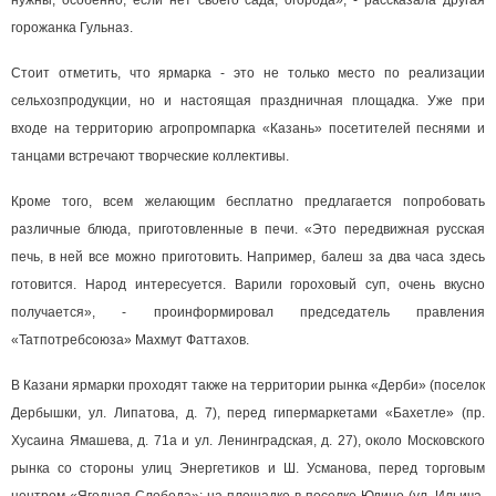
нужны, особенно, если нет своего сада, огорода», - рассказала другая
горожанка Гульназ.
Стоит отметить, что ярмарка - это не только место по реализации
сельхозпродукции, но и настоящая праздничная площадка. Уже при
входе на территорию агропромпарка «Казань» посетителей песнями и
танцами встречают творческие коллективы.
Кроме того, всем желающим бесплатно предлагается попробовать
различные блюда, приготовленные в печи. «Это передвижная русская
печь, в ней все можно приготовить. Например, балеш за два часа здесь
готовится. Народ интересуется. Варили гороховый суп, очень вкусно
получается», - проинформировал председатель правления
«Татпотребсоюза» Махмут Фаттахов.
В Казани ярмарки проходят также на территории рынка «Дерби» (поселок
Дербышки, ул. Липатова, д. 7), перед гипермаркетами «Бахетле» (пр.
Хусаина Ямашева, д. 71а и ул. Ленинградская, д. 27), около Московского
рынка со стороны улиц Энергетиков и Ш. Усманова, перед торговым