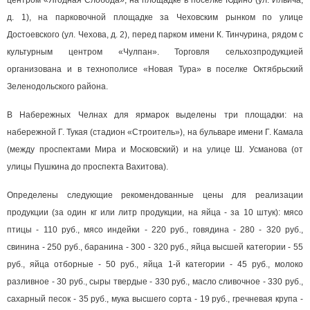
центром «Ягодная Слобода»; на площадке в поселке Юдино (ул. Ильича,
д. 1), на парковочной площадке за Чеховским рынком по улице
Достоевского (ул. Чехова, д. 2), перед парком имени К. Тинчурина, рядом с
культурным центром «Чулпан». Торговля сельхозпродукцией
организована и в технополисе «Новая Тура» в поселке Октябрьский
Зеленодольского района.
В Набережных Челнах для ярмарок выделены три площадки: на
набережной Г. Тукая (стадион «Строитель»), на бульваре имени Г. Камала
(между проспектами Мира и Московский) и на улице Ш. Усманова (от
улицы Пушкина до проспекта Вахитова).
Определены следующие рекомендованные цены для реализации
продукции (за один кг или литр продукции, на яйца - за 10 штук): мясо
птицы - 110 руб., мясо индейки - 220 руб., говядина - 280 - 320 руб.,
свинина - 250 руб., баранина - 300 - 320 руб., яйца высшей категории - 55
руб., яйца отборные - 50 руб., яйца 1-й категории - 45 руб., молоко
разливное - 30 руб., сыры твердые - 330 руб., масло сливочное - 330 руб.,
сахарный песок - 35 руб., мука высшего сорта - 19 руб., гречневая крупа -