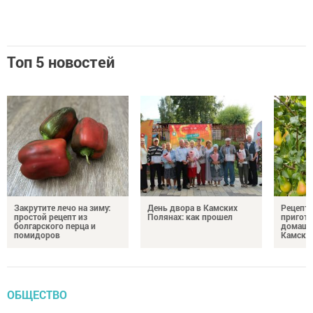
Топ 5 новостей
Закрутите лечо на зиму:
День двора в Камских
Рецепты
простой рецепт из
Полянах: как прошел
пригото
болгарского перца и
домашн
помидоров
Камски
ОБЩЕСТВО