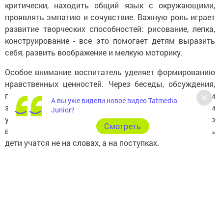
критически, находить общий язык с окружающими,
проявлять эмпатию и сочувствие. Важную роль играет
развитие творческих способностей: рисование, лепка,
конструирование - все это помогает детям выразить
себя, развить воображение и мелкую моторику.
Особое внимание воспитатель уделяет формированию
нравственных ценностей. Через беседы, обсуждения,
примеры из жизни он прививает детям понятия добра и
А вы уже видели новое видео Tatmedia
зла, справедливости и честности, ответственности и
Junior?
уважения к старшим. Важно, чтобы дети видели, что
Cмотреть
воспитатель сам придерживается этих принципов, ведь
дети учатся не на словах, а на поступках.
Работа воспитателя – это постоянный процесс
самосовершенствования. Необходимо следить за
новыми методиками и технологиями, изучать
психологию детей, повышать свою квалификацию. Но
самое главное – помнить о том, что любовь, терпение и