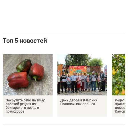
Топ 5 новостей
Закрутите лечо на зиму:
День двора в Камских
Рецепты
простой рецепт из
Полянах: как прошел
пригото
болгарского перца и
домашн
помидоров
Камски