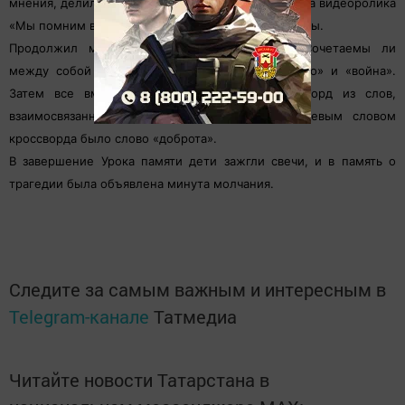
мнения, делились впечатлениями после просмотра видеоролика
«Мы помним вас, дети Беслана!», задавали вопросы.
Продолжил мероприятие вопрос ведущего «Сочетаемы ли
между собой слова «дети» и «теракт», «детство» и «война».
Затем все вместе ребята разгадывали кроссворд из слов,
взаимосвязанных с детством и детьми. Ключевым словом
кроссворда было слово «доброта».
В завершение Урока памяти дети зажгли свечи, и в память о
трагедии была объявлена минута молчания.
Следите за самым важным и интересным в
Telegram-канале
Татмедиа
Читайте новости Татарстана в