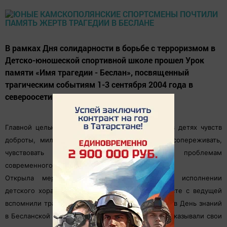
В рамках Дня солидарности в борьбе с терроризмом в
Детско-юношеской спортивной школе прошел Урок
памяти «Имя трагедии - Беслан», посвященный
трагическим событиям 1-3 сентября 2004 года в
североосетинском городе Беслан.
Главной целью мероприятия стало воспитание в детях чувств
доброты, милосердия, взаимопомощи, умения сопереживать,
чувствовать сопричастность к глобальным проблемам
современного мира, умения быть толерантным.
Открыла мероприятие аудиозапись песни в исполнении
детского хора. В ходе мероприятия ребята вместе с ведущей
вспомнили трагические события, произошедшие в День знаний
в Бесланской школе №1. Ребята рассуждали, высказывали свои