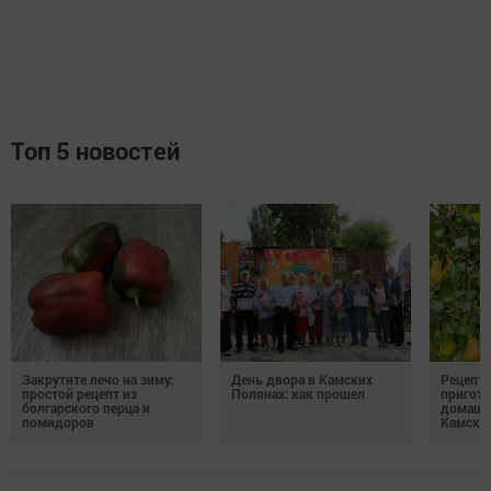
Топ 5 новостей
Закрутите лечо на зиму:
День двора в Камских
Рецепты
простой рецепт из
Полянах: как прошел
пригото
болгарского перца и
домашн
помидоров
Камски