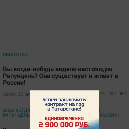
ОБЩЕСТВО
Вы когда-нибудь видели настоящую
Рапунцель? Она существует и живет в
России!
Автор,
10 июня 2017 - 10:00
1024
0
0