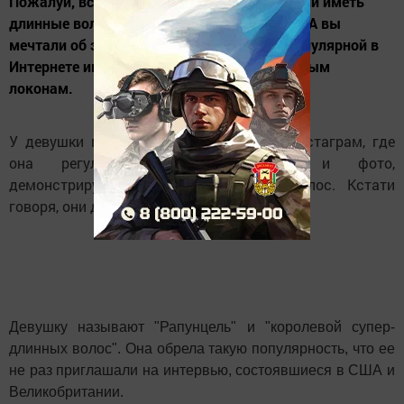
Пожалуй, все девочки в детские годы хотели иметь
длинные волосы и походить на Рапунцель. А вы
мечтали об этом? Алия Насырова стала популярной в
Интернете именно благодаря этому - длинным
локонам.
У девушки множество подписчиков в Инстаграм, где
она регулярно публикует видео и фото,
демонстрирующие всю прелесть ее волос. Кстати
говоря, они длиннее самой Алии!
Девушку называют "Рапунцель" и "королевой супер-
длинных волос". Она обрела такую популярность, что ее
не раз приглашали на интервью, состоявшиеся в США и
Великобритании.