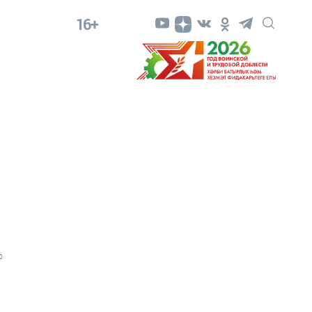
16+
0