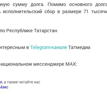
пную сумму долга. Помимо основного долг
 исполнительский сбор в размере 71 тысяч
по Республике Татарстан
интересным в
Telegram-канале
Татмедиа
в национальном мессенджере MАХ:
ал
, а также читайте нас
Макс