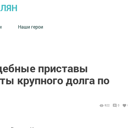
ОЛЯН
м
Наши герои
удебные приставы
ты крупного долга по
622
0