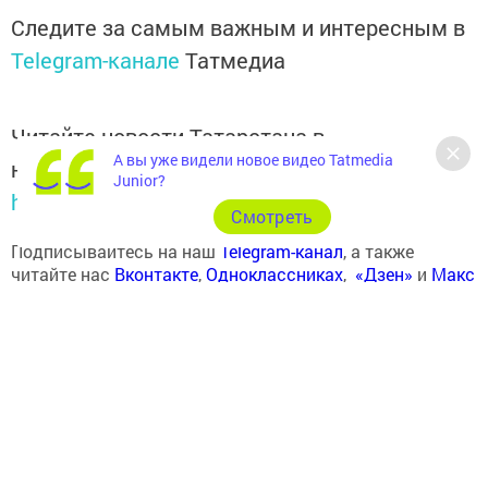
Следите за самым важным и интересным в
Telegram-канале
Татмедиа
Читайте новости Татарстана в
А вы уже видели новое видео Tatmedia
национальном мессенджере MАХ:
Junior?
https://max.ru/tatmedia
Cмотреть
Подписывайтесь на наш
Telegram-канал
, а также
читайте нас
Вконтакте
,
Одноклассниках
,
«Дзен»
и
Макс
Перейти на страницу новости