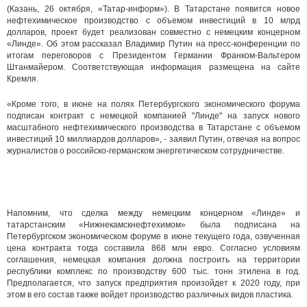
(Казань, 26 октября, «Татар-информ»). В Татарстане появится новое
нефтехимическое производство с объемом инвестиций в 10 млрд
долларов, проект будет реализован совместно с немецким концерном
«Линде». Об этом рассказал Владимир Путин на пресс-конференции по
итогам переговоров с Президентом Германии Франком-Вальтером
Штанмайером. Соответствующая информация размещена на сайте
Кремля.
«Кроме того, в июне на полях Петербургского экономического форума
подписан контракт с немецкой компанией "Линде" на запуск нового
масштабного нефтехимического производства в Татарстане с объемом
инвестиций 10 миллиардов долларов», - заявил Путин, отвечая на вопрос
журналистов о российско-германском энергетическом сотрудничестве.
Напомним, что сделка между немецким концерном «Линде» и
татарстанским «Нижнекамскнефтехимом» была подписана на
Петербургском экономическом форуме в июне текущего года, озвученная
цена контракта тогда составила 868 млн евро. Согласно условиям
соглашения, немецкая компания должна построить на территории
республики комплекс по производству 600 тыс. тонн этилена в год.
Предполагается, что запуск предприятия произойдет к 2020 году, при
этом в его состав также войдет производство различных видов пластика.