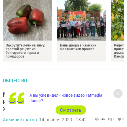
Закрутите лечо на зиму:
День двора в Камских
Рецепты
простой рецепт из
Полянах: как прошел
пригото
болгарского перца и
домашн
помидоров
Камски
ОБЩЕСТВО
Маршрут автотрассы М12 в Татарстане
А вы уже видели новое видео Tatmedia
изменили с учетом пожеланий местных
Junior?
жителей
Cмотреть
Администратор,
14 ноября 2020 - 13:42
845
0
0