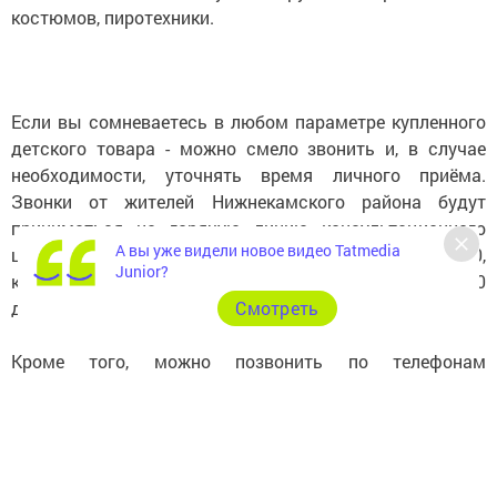
костюмов, пиротехники.
Если вы сомневаетесь в любом параметре купленного
детского товара - можно смело звонить и, в случае
необходимости, уточнять время личного приёма.
Звонки от жителей Нижнекамского района будут
приниматься на горячую линию консультационного
А вы уже видели новое видео Tatmedia
центра по телефону 41-55-05 ежедневно с 8:00 до 17:00,
Junior?
кроме выходных и праздничных дней, перерыв с 12:00
до 13:00.
Cмотреть
Кроме того, можно позвонить по телефонам
территориального отдела Роспотребнадзора 42-51-27,
41-54-11, 41-55-50 ежедневно с 8:00 до 17:00, (в пятницу
до 16:00) кроме выходных и праздничных дней,
перерыв с 12:00 до 13:00.