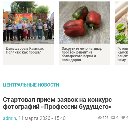
День двора в Камских
Закрутите лечо на зиму:
Готови
Полянах: как прошел
простой рецепт из
Камских
болгарского перца и
рецепты
помидоров
зиму
ЦЕНТРАЛЬНЫЕ НОВОСТИ
Стартовал прием заявок на конкурс
фотографий «Профессии будущего»
admin,
11 марта 2026 - 15:40
359
0
0