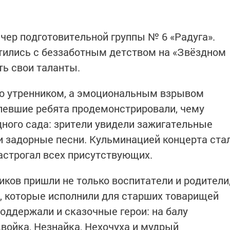
чер подготовительной группы № 6 «Радуга».
тились с беззаботным детством на «Звёздном
ть свои таланты.
то утренником, а эмоциональным взрывом
левшие ребята продемонстрировали, чему
дного сада: зрители увидели зажигательные
и задорные песни. Кульминацией концерта ста
астрогал всех присутствующих.
ков пришли не только воспитатели и родители
, которые исполнили для старших товарищей
оддержали и сказочные герои: на балу
Двойка, Незнайка, Нехочуха и мудрый