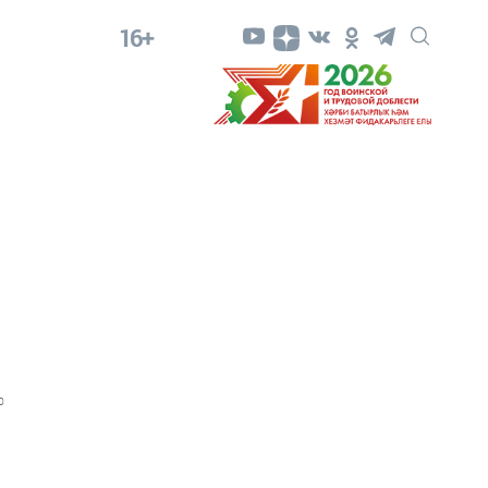
16+
0