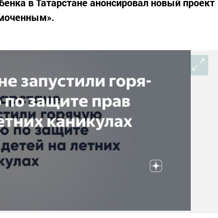
енка в Татарстане анонсировал новый проект
омоченным».