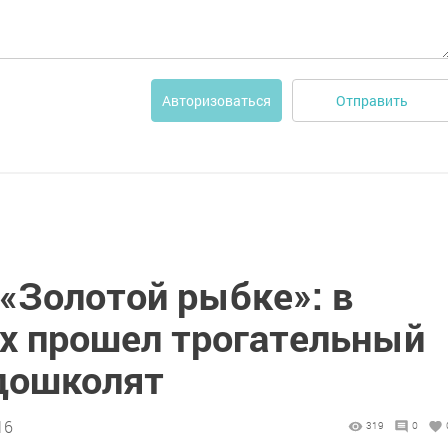
Отправить
Авторизоваться
«Золотой рыбке»: в
х прошел трогательный
дошколят
16
319
0