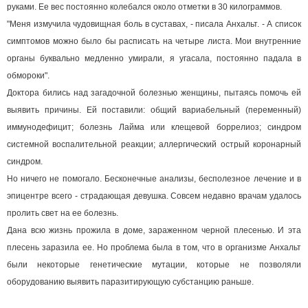
руками. Ее вес постоянно колебался около отметки в 30 килограммов.
"Меня измучила чудовищная боль в суставах, - писала Анхальт. - А список
симптомов можно было бы расписать на четыре листа. Мои внутренние
органы буквально медленно умирали, я угасала, постоянно падала в
обмороки".
Доктора бились над загадочной болезнью женщины, пытаясь помочь ей
выявить причины. Ей поставили: общий вариабельный (переменный)
иммунодефицит; болезнь Лайма или клещевой боррелиоз; синдром
системной воспалительной реакции; аллергический острый коронарный
синдром.
Но ничего не помогало. Бесконечные анализы, бесполезное лечение и в
эпицентре всего - страдающая девушка. Совсем недавно врачам удалось
пролить свет на ее болезнь.
Дана всю жизнь прожила в доме, зараженном черной плесенью. И эта
плесень заразила ее. Но проблема была в том, что в организме Анхальт
были некоторые генетические мутации, которые не позволяли
оборудованию выявить паразитирующую субстанцию раньше.