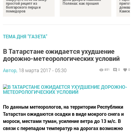
простой рецепт из
Полянах: как прошел
пригото
болгарского перца и
домашн
помидоров
Камски
ТЕМА ДНЯ "ГАЗЕТА"
В Татарстане ожидается ухудшение
дорожно-метеорологических условий
Автор,
18 марта 2017 - 05:30
851
0
0
По данным метеорологов, на территории Республики
Татарстан ожидаются осадки в виде мокрого снега и
мороси, местами туман, усиление ветра до 13 м/с. В
связи с перепадом температур на дорогах возможно