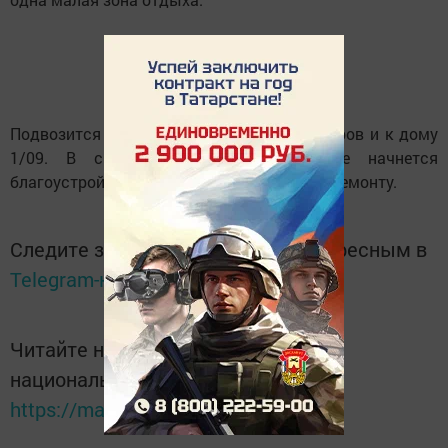
Подвозится материал для укладки тротуаров и к дому
1/09. В скором времени здесь тоже начнется
благоустройство участка, подвергшегося ремонту.
Следите за самым важным и интересным в
Telegram-канале
Татмедиа
Читайте новости Татарстана в
национальном мессенджере MАХ:
https://max.ru/tatmedia