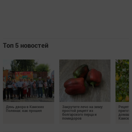
Топ 5 новостей
День двора в Камских
Закрутите лечо на зиму:
Рецепты
Полянах: как прошел
простой рецепт из
пригото
болгарского перца и
домашн
помидоров
Камски