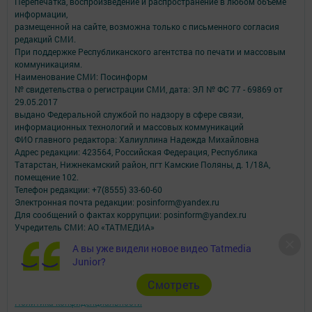
Перепечатка, воспроизведение и распространение в любом объеме
информации,
размещенной на сайте, возможна только с письменного согласия
редакций СМИ.
При поддержке Республиканского агентства по печати и массовым
коммуникациям.
Наименование СМИ: Посинформ
№ свидетельства о регистрации СМИ, дата: ЭЛ № ФС 77 - 69869 от
29.05.2017
выдано Федеральной службой по надзору в сфере связи,
информационных технологий и массовых коммуникаций
ФИО главного редактора: Халиуллина Надежда Михайловна
Адрес редакции: 423564, Российская Федерация, Республика
Татарстан, Нижнекамский район, пгт Камские Поляны, д. 1/18А,
помещение 102.
Телефон редакции: +7(8555) 33-60-60
Электронная почта редакции: posinform@yandex.ru
Для сообщений о фактах коррупции: posinform@yandex.ru
Учредитель СМИ: АО «ТАТМЕДИА»
А вы уже видели новое видео Tatmedia
Антикоррупционная политика
Junior?
АО «ТАТМЕДИА» использует «cookie»
для персонализации сервисов и
удобства пользователей сайтом.
Cмотреть
Использование «cookie» можно отменить в настройках браузера.
Политика конфиденциальности