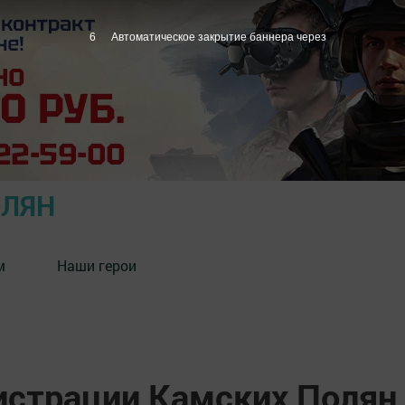
5
Автоматическое закрытие баннера через
ОЛЯН
м
Наши герои
истрации Камских Полян