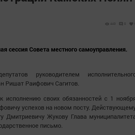
443
0
ная сессия Совета местного самоуправления.
путатов руководителем исполнительног
н Ришат Раифович Сагитов.
к исполнению своих обязанностей с 1 ноябр
фовичу успехов на новом посту. Действующем
гу Дмитриевичу Жукову Глава муниципалитет
одарственное письмо.