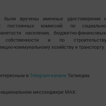
м были вручены именные удостоверения 
х постоянных комиссий: по социально
занятости населения, бюджетно-финансовы
й собственности и по строительству
илищно-коммунальному хозяйству и транспорту.
интересным в
Telegram-канале
Татмедиа
в национальном мессенджере MАХ: