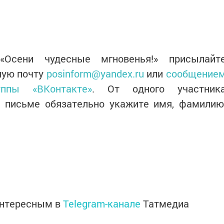
Осени чудесные мгновенья!» присылайт
ную почту
posinform@yandex.ru
или
сообщение
ппы «ВКонтакте»
. От одного участник
В письме обязательно укажите имя, фамилию
интересным в
Telegram-канале
Татмедиа