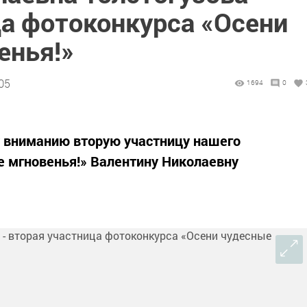
ца фотоконкурса «Осени
енья!»
05
1694
0
 вниманию вторую участницу нашего
 мгновенья!» Валентину Николаевну