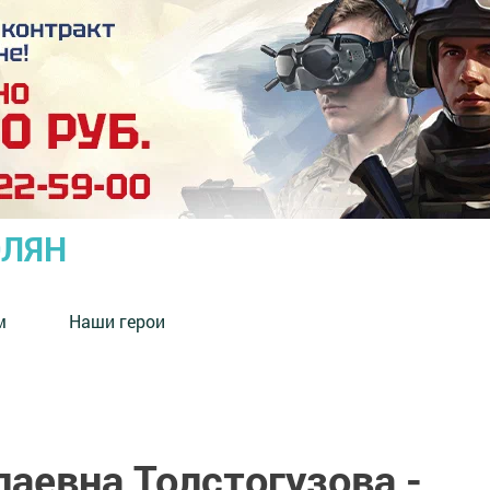
ОЛЯН
м
Наши герои
аевна Толстогузова -