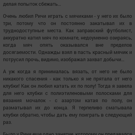
делая попыток сбежать…
Очень любил Ричи играть с мячиками - у него их было
три, потому что он постоянно закатывал их в
труднодоступные места. Как заправский футболист,
аккуратно катил мяч по комнате, недоуменно озираясь,
когда мяч опять оказывался вне пределов
досягаемости. Однажды взял в пасть красный мячик и
потрусил прочь, видимо, изображал захват добычи…
А уж когда я принималась вязать, от него не было
никакого спасения - как только я не прятала от него
клубки! Как он любил катать их по полу! Тогда я завела
для него клубки с полиэтиленовыми полосками для
вязания мочалок - с азартом катая по полу, он
разматывал их до конца. Я терпеливо сматывала
клубки обратно, чтобы дать ему поиграть в следующий
раз.
Было у Ричи еще одно занятие, которому он предавался