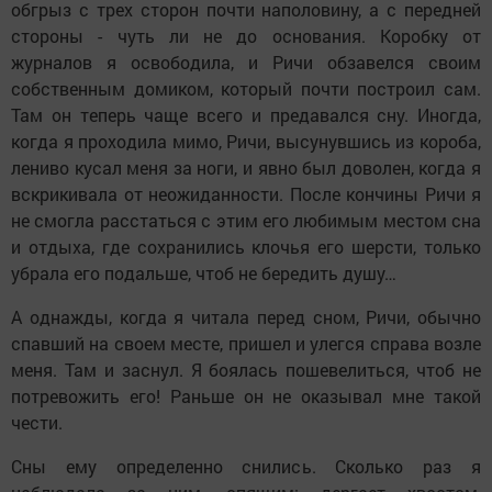
обгрыз с трех сторон почти наполовину, а с передней
стороны - чуть ли не до основания. Коробку от
журналов я освободила, и Ричи обзавелся своим
собственным домиком, который почти построил сам.
Там он теперь чаще всего и предавался сну. Иногда,
когда я проходила мимо, Ричи, высунувшись из короба,
лениво кусал меня за ноги, и явно был доволен, когда я
вскрикивала от неожиданности. После кончины Ричи я
не смогла расстаться с этим его любимым местом сна
и отдыха, где сохранились клочья его шерсти, только
убрала его подальше, чтоб не бередить душу…
А однажды, когда я читала перед сном, Ричи, обычно
спавший на своем месте, пришел и улегся справа возле
меня. Там и заснул. Я боялась пошевелиться, чтоб не
потревожить его! Раньше он не оказывал мне такой
чести.
Сны ему определенно снились. Сколько раз я