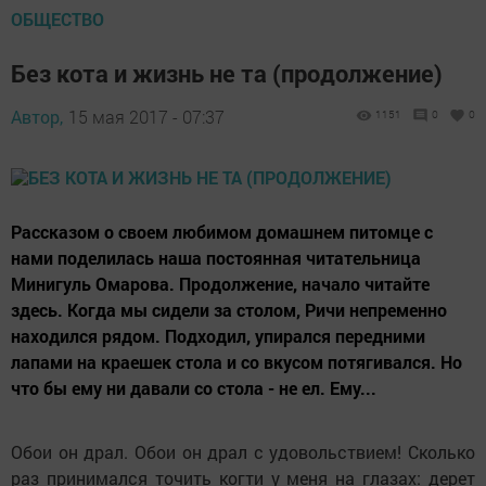
ОБЩЕСТВО
Без кота и жизнь не та (продолжение)
Автор,
15 мая 2017 - 07:37
1151
0
0
Рассказом о своем любимом домашнем питомце с
нами поделилась наша постоянная читательница
Минигуль Омарова. Продолжение, начало читайте
здесь. Когда мы сидели за столом, Ричи непременно
находился рядом. Подходил, упирался передними
лапами на краешек стола и со вкусом потягивался. Но
что бы ему ни давали со стола - не ел. Ему...
Обои он драл. Обои он драл с удовольствием! Сколько
раз принимался точить когти у меня на глазах: дерет