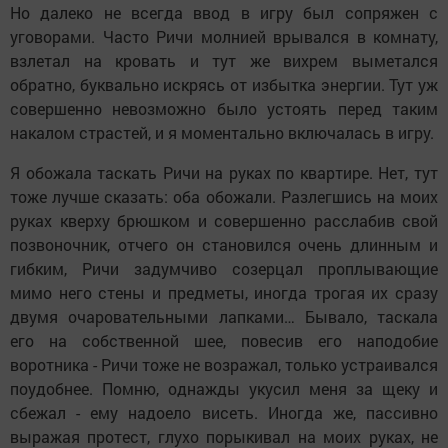
Но далеко не всегда ввод в игру был сопряжен с
уговорами. Часто Ричи молнией врывался в комнату,
взлетал на кровать и тут же вихрем выметался
обратно, буквально искрясь от избытка энергии. Тут уж
совершенно невозможно было устоять перед таким
накалом страстей, и я моментально включалась в игру.
Я обожала таскать Ричи на руках по квартире. Нет, тут
тоже лучше сказать: оба обожали. Разлегшись на моих
руках кверху брюшком и совершенно расслабив свой
позвоночник, отчего он становился очень длинным и
гибким, Ричи задумчиво созерцал проплывающие
мимо него стены и предметы, иногда трогая их сразу
двумя очаровательными лапками… Бывало, таскала
его на собственной шее, повесив его наподобие
воротника - Ричи тоже не возражал, только устраивался
поудобнее. Помню, однажды укусил меня за щеку и
сбежал - ему надоело висеть. Иногда же, пассивно
выражая протест, глухо порыкивал на моих руках, не