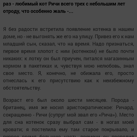
раз - любимый кот Ричи всего трех с небольшим лет
отроду, что особенно жаль -...
Я без радости встретила появление котенка в нашем
доме, но - не выгонять же его на улицу. Привез его к нам
младший сын, сказал, что на время. Надо признаться,
первое время хлопот с ним (котенком) не было почти
никаких: к лотку он был приучен, питался магазинным
кормом в пакетиках и, чувствуя мою нелюбовь, знал
свое место. Я, конечно, не обижала его, просто
отнеслась к его присутствию как к неизбежному
обстоятельству.
Возраст его был около шести месяцев. Порода -
британец, имя же носил аристократическое: Ричард,
сокращенно - Ричи (супруг мой звал его «Рича»). Место
для сна котенок сразу выбрал сам - в ногах моей
кровати; я постелила ему там старое покрывало, и
первое время большую часть времени он проводил