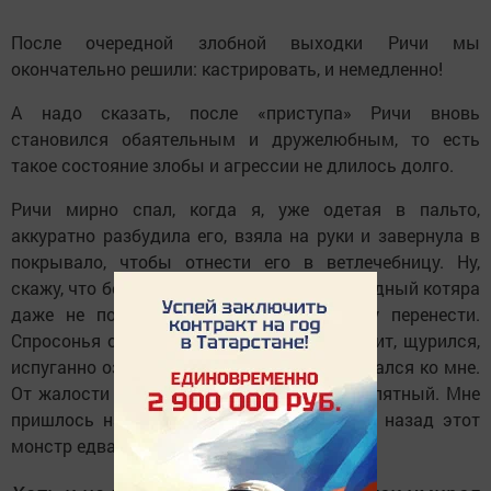
После очередной злобной выходки Ричи мы
окончательно решили: кастрировать, и немедленно!
А надо сказать, после «приступа» Ричи вновь
становился обаятельным и дружелюбным, то есть
такое состояние злобы и агрессии не длилось долго.
Ричи мирно спал, когда я, уже одетая в пальто,
аккуратно разбудила его, взяла на руки и завернула в
покрывало, чтобы отнести его в ветлечебницу. Ну,
скажу, что без эмоций тут не обошлось - бедный котяра
даже не подозревал, что предстоит ему перенести.
Спросонья он не мог понять, что происходит, щурился,
испуганно озирался вокруг и в смятении жался ко мне.
От жалости к нему я едва не пошла на попятный. Мне
пришлось напомнить себе, что всего час назад этот
монстр едва не выцарапал мне глаза…