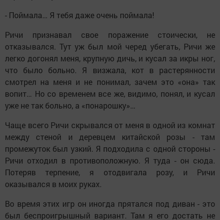
- Поймала… Я тебя даже очень поймала!
Ричи признавал свое поражение стоически, не
отказывался. Тут уж был мой черед убегать, Ричи же
легко догонял меня, крупную дичь, и кусал за икры ног,
что было больно. Я визжала, кот в растерянности
смотрел на меня и не понимал, зачем это «она» так
вопит… Но со временем все же, видимо, понял, и кусал
уже не так больно, а «понарошку»…
Чаще всего Ричи скрывался от меня в одной из комнат
между стеной и деревцем китайской розы - там
промежуток был узкий. Я подходила с одной стороны -
Ричи отходил в противоположную. Я туда - он сюда.
Потеряв терпение, я отодвигала розу, и Ричи
оказывался в моих руках.
Во время этих игр он иногда прятался под диван - это
был беспроигрышный вариант. Там я его достать не