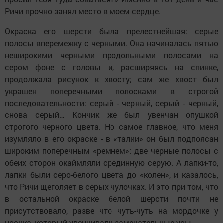
Ричи прочно занял место в моем сердце.
Окраска его шерсти была прелестнейшая: серые
полосы вперемежку с черными. Она начиналась пятью
неширокими черными продольными полосами на
сером фоне с головы и, расширяясь на спинке,
продолжала рисунок к хвосту; сам же хвост был
украшен поперечными полосками в строгой
последовательности: серый - черный, серый - черный,
снова серый… Кончик же был увенчан опушкой
строгого черного цвета. Но самое главное, что меня
изумляло в его окраске - в «талии» он был подпоясан
широким поперечным «ремнем»: две черные полосы с
обеих сторон окаймляли срединную серую. А лапки-то,
лапки были серо-белого цвета до «колен», и казалось,
что Ричи щеголяет в серых чулочках. И это при том, что
в остальной окраске белой шерсти почти не
присутствовало, разве что чуть-чуть на мордочке у
носика, который увенчивали замечательные усы.