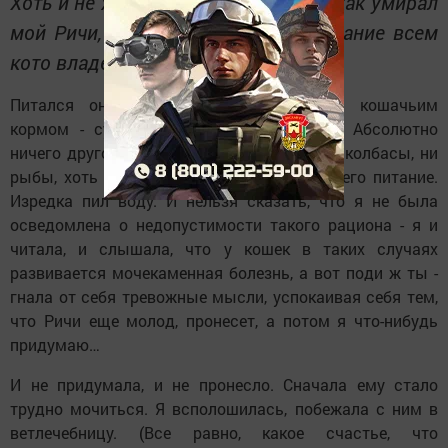
Хоть и не хочется мне вспоминать, как умирал
мой Ричи, все же напишу - в назидание всем
кото владельцам.
Питался он исключительно фабричным кошачьим
кормом - сухим и сочным в пакетиках. Абсолютно
ничего другого не принимал - ни мяса, ни колбасы, ни
рыбы, хоть я и пыталась разнообразить его питание.
Изредка пил воду. И нельзя сказать, что я не была
осведомлена о недопустимости такого рациона - я и
читала, и слышала, что у кошек в таких случаях
развивается мочекаменная болезнь, а вот поди ж ты -
гнала от себя тревожные мысли, успокаивая себя тем,
что Ричи еще молод, пронесет, а потом я что-нибудь
придумаю…
И не придумала, и не пронесло. Сначала ему стало
трудно мочиться. Я всполошилась, побежала с ним в
ветлечебницу. (Все равно, какое счастье, что