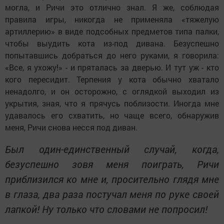
могла, и Ричи это отлично знал. Я же, соблюдая
правила игры, никогда не применяла «тяжелую
артиллерию» в виде подсобных предметов типа палки,
чтобы выудить кота из-под дивана. Безуспешно
попытавшись добраться до него руками, я говорила:
«Все, я ухожу!» - и пряталась за дверью. И тут уж - кто
кого пересидит. Терпения у кота обычно хватало
ненадолго, и он осторожно, с оглядкой выходил из
укрытия, зная, что я прячусь поблизости. Иногда мне
удавалось его схватить, но чаще всего, обнаружив
меня, Ричи снова несся под диван.
Был один-единственный случай, когда,
безуспешно зовя меня поиграть, Ричи
приблизился ко мне и, просительно глядя мне
в глаза, два раза постучал меня по руке своей
лапкой! Ну только что словами не попросил!