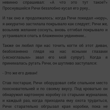
невинно спрашивал: «А что это тут такое?»
Проснувшийся Ричи беззлобно кусал его руку…
И так оно и продолжалось: когда Ричи покидал «нору»,
я аккуратно застилала покрывало как следует; Ричи же,
возымев желание соснуть, вновь отгибал покрывало и
устраивался спать в блаженном уединении…
Также он любил при нас точить когти об этот диван,
безбоязненно глядя на нас ясными глазами
(«ясноглазым» звал его мой супруг). Когда я
принималась ругать Ричи, он шутливо заступался:
- Это же его диван!
Став постарше, Ричи оборудовал себе спальное место
поосновательней и по своему вкусу. Под кроватью он
обнаружил картонную коробку со старыми журналами,
и каждый раз, когда приходила ему охота трудиться,
Ричи старательно обгрызал края коробки, пока не