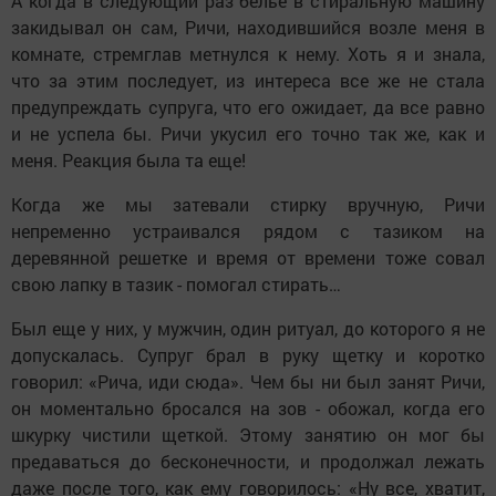
А когда в следующий раз белье в стиральную машину
закидывал он сам, Ричи, находившийся возле меня в
комнате, стремглав метнулся к нему. Хоть я и знала,
что за этим последует, из интереса все же не стала
предупреждать супруга, что его ожидает, да все равно
и не успела бы. Ричи укусил его точно так же, как и
меня. Реакция была та еще!
Когда же мы затевали стирку вручную, Ричи
непременно устраивался рядом с тазиком на
деревянной решетке и время от времени тоже совал
свою лапку в тазик - помогал стирать…
Был еще у них, у мужчин, один ритуал, до которого я не
допускалась. Супруг брал в руку щетку и коротко
говорил: «Рича, иди сюда». Чем бы ни был занят Ричи,
он моментально бросался на зов - обожал, когда его
шкурку чистили щеткой. Этому занятию он мог бы
предаваться до бесконечности, и продолжал лежать
даже после того, как ему говорилось: «Ну все, хватит,