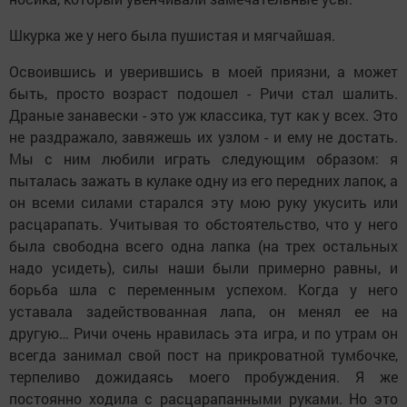
Шкурка же у него была пушистая и мягчайшая.
Освоившись и уверившись в моей приязни, а может
быть, просто возраст подошел - Ричи стал шалить.
Драные занавески - это уж классика, тут как у всех. Это
не раздражало, завяжешь их узлом - и ему не достать.
Мы с ним любили играть следующим образом: я
пыталась зажать в кулаке одну из его передних лапок, а
он всеми силами старался эту мою руку укусить или
расцарапать. Учитывая то обстоятельство, что у него
была свободна всего одна лапка (на трех остальных
надо усидеть), силы наши были примерно равны, и
борьба шла с переменным успехом. Когда у него
уставала задействованная лапа, он менял ее на
другую… Ричи очень нравилась эта игра, и по утрам он
всегда занимал свой пост на прикроватной тумбочке,
терпеливо дожидаясь моего пробуждения. Я же
постоянно ходила с расцарапанными руками. Но это