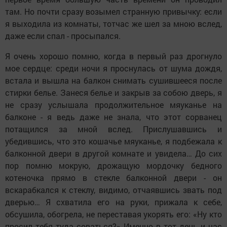
там. Но почти сразу возымел странную привычку: если
я выходила из комнаты, тотчас же шел за мною вслед,
даже если спал - просыпался.
Я очень хорошо помню, когда в первый раз дрогнуло
мое сердце: среди ночи я проснулась от шума дождя,
встала и вышла на балкон снимать сушившееся после
стирки белье. Занеся белье и закрыв за собою дверь, я
не сразу услышала продолжительное мяуканье на
балконе - я ведь даже не знала, что этот сорванец
потащился за мной вслед. Прислушавшись и
убедившись, что это кошачье мяуканье, я подбежала к
балконной двери в другой комнате и увидела… До сих
пор помню мокрую, дрожащую мордочку бедного
котеночка прямо в стекле балконной двери - он
вскарабкался к стеклу, видимо, отчаявшись звать под
дверью… Я схватила его на руки, прижала к себе,
обсушила, обогрела, не переставая укорять его: «Ну кто
просил тебя туда соваться?» Именно в тот день и час