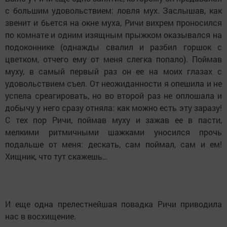
с большим удовольствием: ловля мух. Заслышав, как
звенит и бьется на окне муха, Ричи вихрем проносился
по комнате и одним изящным прыжком оказывался на
подоконнике (однажды свалил и разбил горшок с
цветком, отчего ему от меня слегка попало). Поймав
муху, в самый первый раз он ее на моих глазах с
удовольствием съел. От неожиданности я опешила и не
успела среагировать, но во второй раз не оплошала и
добычу у него сразу отняла: как можно есть эту заразу!
С тех пор Ричи, поймав муху и зажав ее в пасти,
мелкими ритмичными шажками уносился прочь
подальше от меня: дескать, сам поймал, сам и ем!
Хищник, что тут скажешь…
И еще одна прелестнейшая повадка Ричи приводила
нас в восхищение.