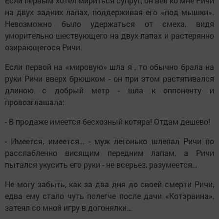
Если первым хотел мириться супруг, он вел ко мне Ричи
на двух задних лапах, поддерживая его «под мышки».
Невозможно было удержаться от смеха, видя
уморительно шествующего на двух лапах и растерянно
озирающегося Ричи.
Если первой на «мировую» шла я , то обычно брала на
руки Ричи вверх брюшком - он при этом растягивался
длиною с добрый метр - шла к оппоненту и
провозглашала:
- В продаже имеется бесхозный котяра! Отдам дешево!
- Имеется, имеется… - муж легонько шлепал Ричи по
расслабленно висящим передним лапам, а Ричи
пытался укусить его руки - не всерьез, разумеется…
Не могу забыть, как за два дня до своей смерти Ричи,
едва ему стало чуть полегче после дачи «Котэрвина»,
затеял со мной игру в догонялки…