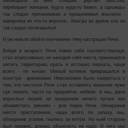
наблюдала за ним, спящим: дергает хвостом,
перебирает лапками, будто куда-то бежит, а однажды
так сладко причмокивал и прищелкивал язычком -
наверняка ел что-то вкусное… Иногда во время сна он
так сладко потягивался!
И уж нельзя обойти молчанием тему кастрации Ричи.
Войдя в возраст, Ричи повел себя соответствующе:
стал агрессивным, не находил себе места, принимался
метить территорию, орать и истошно мяукать, чаще
всего - по ночам. Милый котенок превращался в
монстра - временами. Невозможно было смириться с
тем, что чистюля Ричи стал оставлять вонючие лужи
где попало, часто на предметах мебели. А мы, двое
взрослых людей, не придумали ничего лучше, как
обзавестись ремнем - для порки Ричи. Обнаружив
место преступления, чаще всего по запаху, мы,
объединив усилия, гнались за котом. На чьей стороне
был перевес, думаю, объяснять не надо. И чего мы