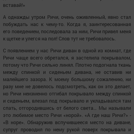
вставай!»
А однажды утром Ричи, очень оживленный, явно стал
побуждать нас к чему-то. Когда я, заинтересованная
его поведением, последовала за ним, Ричи привел меня
к щетке и улегся на пол! Слов тут не требовалось.
С появлением у нас Ричи диван в одной из комнат, где
Ричи чаще всего обретался, я застелила покрывалом,
потому что Ричи сильно линял. Плотно подогнала ткань
между спинкой и сиденьем дивана, не оставив ни
малейшего зазора. К моему большому сожалению, ни
разу мне не довелось подсмотреть, как он это делает,
но Ричи неизменно отгибал покрывало между спинкой
и сиденьем, влезал под покрывало и укладывался там
спать, отгородившись от белого света… Мы называли
это любимое место Ричи «норой». «А где наш Ричи?» -
«В норе». Обнаружив вспучившееся место на диване,
супруг проводил по нему рукой поверх покрывала и