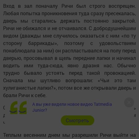
Вход в зал поначалу Ричи был строго воспрещен.
Любая попытка проникновения туда сразу пресекалась,
дверь мы старались держать постоянно закрытой.
Ричи не обижался и не отчаивался. С добродушнейшим
видом (дважды мне случилось оказаться с ним «по ту
сторону баррикады», поэтому с удовольствием
понаблюдала за ним) он распластывался на полу перед
дверью, просовывал в щель передние лапки и начинал
водить ими туда-сюда, явно дразня нас. Обычно
трудно бывало устоять перед такой провокацией.
Сначала мы шутливо вопрошали: «Чьи это там
хулиганистые лапки?», потом все же открывали дверь и
брали Ричи к себе.
А вы уже видели новое видео Tatmedia
Со временем же мы и вовсе перестали закрывать
Junior?
дверь - Ричи стал полноправным и очень любимым
Cмотреть
членом семьи.
Теплым весенним днем мы разрешили Ричи выйти на