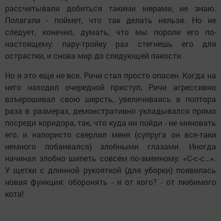
рассчитывали добиться такими мерами, не знаю.
Полагали - поймет, что так делать нельзя. Но не
следует, конечно, думать, что мы пороли его по-
настоящему: пару-тройку раз стегнешь его для
острастки, и снова мир до следующей пакости.
Но и это еще не все. Ричи стал просто опасен. Когда на
него находил очередной приступ, Ричи агрессивно
взъерошивал свою шерсть, увеличиваясь в полтора
раза в размерах, демонстративно укладывался прямо
посреди коридора, так, что куда ни пойди - не миновать
его, и напористо сверлил меня (супруга он все-таки
немного побаивался) злобными глазами. Иногда
начинал злобно шипеть совсем по-змеиному: «С-с-с…».
У щетки с длинной рукояткой (для уборки) появилась
новая функция: оборонять - и от кого? - от любимого
кота!