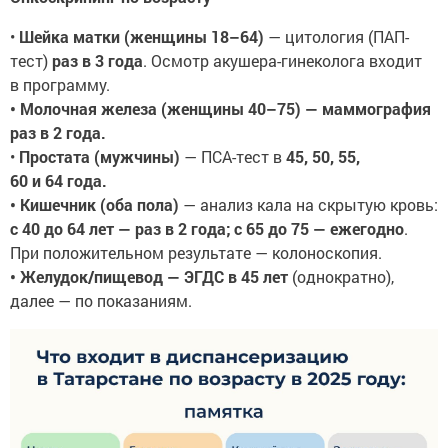
•
Шейка матки (женщины 18–64)
— цитология (ПАП-
тест)
раз в 3 года
. Осмотр акушера-гинеколога входит
в программу.
• Молочная железа (женщины 40–75) — маммография
раз в 2 года.
•
Простата (мужчины)
— ПСА-тест в
45, 50, 55,
60 и 64 года.
• Кишечник (оба пола)
— анализ кала на скрытую кровь:
с 40 до 64 лет — раз в 2 года; с 65 до 75 — ежегодно
.
При положительном результате — колоноскопия.
• Желудок/пищевод — ЭГДС в 45 лет
(однократно),
далее — по показаниям.