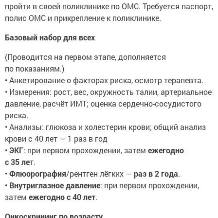
пройти в своей поликлинике по ОМС. Требуется паспорт,
полис ОМС и прикрепление к поликлинике.
Базовый набор для всех
(Проводится на первом этапе, дополняется
по показаниям.)
• Анкетирование о факторах риска, осмотр терапевта.
• Измерения: рост, вес, окружность талии, артериальное
давление, расчёт ИМТ; оценка сердечно-сосудистого
риска.
• Анализы: глюкоза и холестерин крови; общий анализ
крови с 40 лет — 1 раз в год
•
ЭКГ
: при первом прохождении, затем
ежегодно
с 35 ле
т.
•
Флюорография
/рентген лёгких —
раз в 2 года
.
•
Внутриглазное давление
: при первом прохождении,
затем
ежегодно с 40 лет
.
Онкоскрининг по возрасту