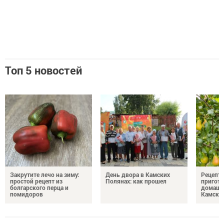
Топ 5 новостей
Закрутите лечо на зиму:
День двора в Камских
Рецепты
простой рецепт из
Полянах: как прошел
пригото
болгарского перца и
домашн
помидоров
Камски