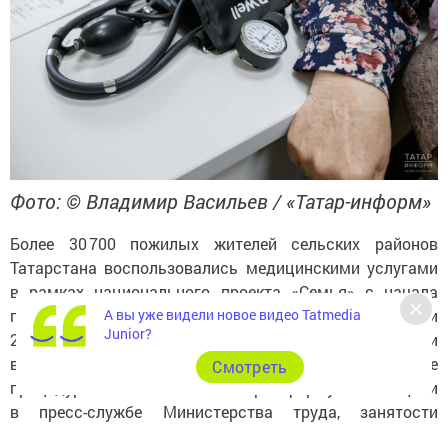
Фото: © Владимир Васильев / «Татар-информ»
Более 30 700 пожилых жителей сельских районов
Татарстана воспользовались медицинскими услугами
в рамках национального проекта «Семья» с начала
А вы уже видели новое видео Tatmedia
года. В их числе диспансеризацию прошли
Junior?
25 498 человек. Кроме того, пожилые жители получили
вакцинацию, скрининги и другие необходимые
Cмотреть
процедуры. Об этом «Татар-информу» сообщили
в пресс-службе Министерства труда, занятости
и социальной защиты РТ.