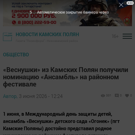
3
Автоматическое закрытие баннера через
НОВОСТИ КАМСКИХ ПОЛЯН
16+
Газета "Посинформ" - Нижнекамский район
ОБЩЕСТВО
«Веснушки» из Камских Полян получили
номинацию «Ансамбль» на районном
фестивале
Автор,
3 июня 2026 - 12:24
331
0
0
1 июня, в Международный день защиты детей,
ансамбль «Веснушки» детского сада «Огонек» (пгт
Камские Поляны) достойно представил родное