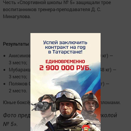
Честь «Спортивной школы № 5» защищали трое
воспитанников тренера-преподавателя Д. С.
Минагулова.
Результаты команды:
Анисимов Николай (2016–2017 г. р., до 40 кг) —
3 место;
Мубаракшин Руслан (2014–2015 г. р., до 48 кг) —
3 место;
Поляков Савелий (2012–2013 г. р., до 40 кг) —
2 место.
Юные боксёры награждены медалями и дипломами.
Фото предоставлены «Спортивной школой
№ 5».