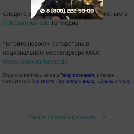
Следите за самым важным и интересным в
Telegram-канале
Татмедиа
Читайте новости Татарстана в
национальном мессенджере MАХ:
https://max.ru/tatmedia
Подписывайтесь на наш
Telegram-канал
, а также
читайте нас
Вконтакте
,
Одноклассниках
,
«Дзен»
и
Макс
Перейти на страницу новости