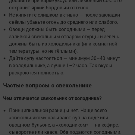
добавьте при варке уксус или лимонный сок. Это
сохранит яркий бордовый оттенок.
Не кипятите слишком активно — после закладки
свёклы убавьте огонь до среднего или слабого.
Овощи должны быть холодными — перед
заливкой свекольным отваром огурцы и зелень
должны быть из холодильника (или комнатной
температуры, но не тёплыми).
Дайте супу настояться — минимум 30–40 минут
в холодильнике, а лучше 1–2 часа. Так вкусы
раскроются полностью.
Частые вопросы о свекольнике
Чем отличается свекольник от холодника?
Принципиальной разницы нет. Чаще всего
«свекольником» называют суп на воде или
овощном бульоне, а «холодником» — на кефире,
сыворотке или квасе. Оба подаются холодными.