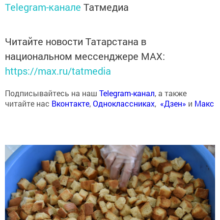
Telegram-канале
Татмедиа
Читайте новости Татарстана в
национальном мессенджере MАХ:
https://max.ru/tatmedia
Подписывайтесь на наш
Telegram-канал
, а также
читайте нас
Вконтакте
,
Одноклассниках
,
«Дзен»
и
Макс