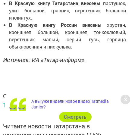
В Красную книгу Татарстана внесены
пастушок,
улит большой, травник, веретенник большой
и клинтух.
В Красную книгу России внесены
хрустан,
кроншнеп большой, кроншнеп тонкоклювый,
веретенник малый, серый гусь, горлица
обыкновенная и пискулька.
Источник: ИА «Татар-информ».
Следите за самым важным и интересным в
А вы уже видели новое видео Tatmedia
Telegram-канале
Татмедиа
Junior?
Cмотреть
Читайте новости Татарстана в