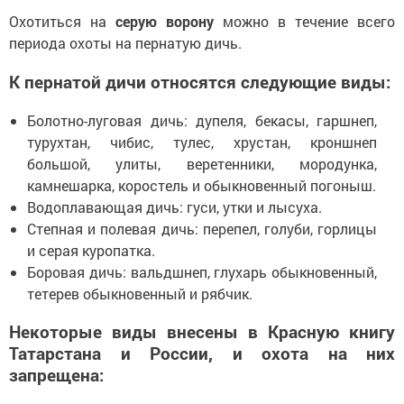
Охотиться на
серую ворону
можно в течение всего
периода охоты на пернатую дичь.
К пернатой дичи относятся следующие виды:
Болотно-луговая дичь: дупеля, бекасы, гаршнеп,
турухтан, чибис, тулес, хрустан, кроншнеп
большой, улиты, веретенники, мородунка,
камнешарка, коростель и обыкновенный погоныш.
Водоплавающая дичь: гуси, утки и лысуха.
Степная и полевая дичь: перепел, голуби, горлицы
и серая куропатка.
Боровая дичь: вальдшнеп, глухарь обыкновенный,
тетерев обыкновенный и рябчик.
Некоторые виды внесены в Красную книгу
Татарстана и России, и охота на них
запрещена: