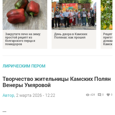
Закрутите лечо на зиму:
День двора в Камских
Рецепты
простой рецепт из
Полянах: как прошел
пригото
болгарского перца и
домашн
помидоров
Камски
ЛИРИЧЕСКИМ ПЕРОМ
Творчество жительницы Камских Полян
Венеры Умяровой
Автор,
2 марта 2026 - 12:22
426
0
0
...