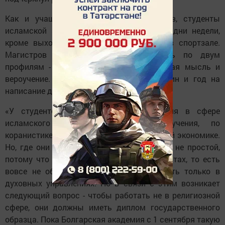
Как и учащиеся светских университетов, студенты
исламской академии будут учиться все дни недели,
кроме выходных, также будут занятия в спортзале.
Магистров и докторов будут готовить по двум
профилям - исламское право и исламская мысль и
вероучение. Два года познания дисциплин и год на
написание диссертации.
«У студентов будут углублённые знания в сфере
исламского права, исламского вероучения, по
коранистике, хадисоведению, по исламской экономике.
Но, где они будут работать - вопрос тоже не простой,
потому что общество нуждается в экспертах, то есть
вовсе не обязательно они должны сидеть только в
духовных управлениях. Но в связи с этим возникает
следующий вопрос - чтобы работать не в религиозной
сфере, они должны иметь диплом государственного
образца. Пока Болгарская академия с 1 сентября такую