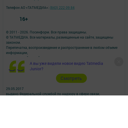
Телефон АО «ТАТМЕДИА»:
(843) 222 09 84
16+
© 2011 - 2026. Посинформ. Все права защищены.
© ТАТМЕДИА. Все материалы, размещенные на сайте, защищены
законом.
Перепечатка, воспроизведение и распространение в любом объеме
информации,
размещенной на сайте, возможна только с письменного согласия
А вы уже видели новое видео Tatmedia
редакций СМИ.
При поддержке Республиканского агентства по печати и массовым
Junior?
коммуникациям.
Cмотреть
Наименование СМИ: Посинформ
№ свидетельства о регистрации СМИ, дата: ЭЛ № ФС 77 - 69869 от
29.05.2017
выдано Федеральной службой по надзору в сфере связи,
информационных технологий и массовых коммуникаций
ФИО главного редактора: Халиуллина Надежда Михайловна
Адрес редакции: 423564, Российская Федерация, Республика
Татарстан, Нижнекамский район, пгт Камские Поляны, д. 1/18А,
помещение 102.
Телефон редакции: +7(8555) 33-60-60