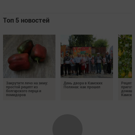
Топ 5 новостей
Закрутите лечо на зиму:
День двора в Камских
Рецепты
простой рецепт из
Полянах: как прошел
пригото
болгарского перца и
домашн
помидоров
Камски