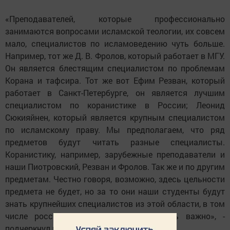
«Преподавателей, которые профессионально
занимаются вопросами исламской теологии, их совсем
мало, специалистов по исламоведению чуть больше.
Например, тот же Д. В. Фролов, который работает в МГУ.
Он является блестящим специалистом по проблемам
Корана и тафсира. Тот же вот Ефим Резван, который
работает в Санкт-Петербурге, он является лучшим
специалистом по коранистике в России; Леонид
Сюкияйнен, который является крупным специалистом
по исламскому праву. Мы предполагаем, что ряд
предметов будут читать разные специалисты.
Коранистику, например, зарубежные преподаватели и
наши Пиотровский, Резван и Фролов. Так же и по другим
предметам. Честно говоря, возможно, здесь цельности
предмета не будет, но за то они наши студенты будут
знать крупнейших специалистов из этой области, в том
числе российских. Я думаю, это очень важно», -
подчеркнул ректор БИА.